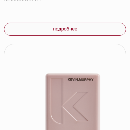
Email:
бренды
info@beautycolor.by
Адрес:
О нас
г. Минск, пр-т Победителей, д. 103,
пом. 17 (11 этаж)
оплата и доставка
блог
время работы:
Публичная оферта
Прием заказов: пн-пт
Политика конфиденциальности
10:00 — 20:00
Работа офиса: пн-пт
Партнеры
10:00 — 17:00
Соцсети:
Инстаграм
© 2026 ООО «БЬЮТИ КОЛОР» - профессиональная косметика.
УНП: 193285920
Юридический адрес: 220020, Республика Беларусь,
г. Минск, пр-т Победителей, д. 103, пом. 11 (11 этаж)
Свидетельство о регистрации выдано
Минским горисполкомом 24.07.2019
Интернет-магазин зарегистрирован
в Торговом реестре РБ
от 07.12.2020 №498014