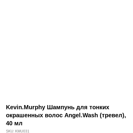
о товаре
состав
способ применения
Kevin.Murphy
Kevin.Murphy Шампунь
Kevin.Murphy Шампунь для тонких
для тонких окрашенных
окрашенных волос Angel.Wash (тревел),
волос Angel.Wash
40 мл
(тревел), 40 мл
SKU:
KMU031