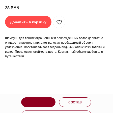
28
BYN
Шампунь для тонких окрашенных и поврежденных
волос деликатно очищает, уплотняет, придает волосам
Добавить в корзину
необходимый объем и увлажнение. Восстанавливает
гидролипидный баланс кожи головы и волос.
Продлевает стойкость цвета. Компактный объем
удобен для путешествий.
Шампунь для тонких окрашенных и поврежденных волос деликатно
ПРЕИМУЩЕСТВА
очищает, уплотняет, придает волосам необходимый объем и
Молочные протеины помогают контролировать эффект
пушистости.
увлажнение. Восстанавливает гидролипидный баланс кожи головы и
волос. Продлевает стойкость цвета. Компактный объем удобен для
ЧЕГО ОЖИДАТЬ
путешествий.
Шампунь с легкой формулой, не утяжеляет волосы,
уровень pH 6.3–7.0. Упаковка из биоразлагаемого
пластика. Формула не наносит вреда окружающей
среде.
СРОК ГОДНОСТИ: 4 года.
ИЗГОТОВИТЕЛЬ: США.
ВМЕСТЕ С ЭТИМ