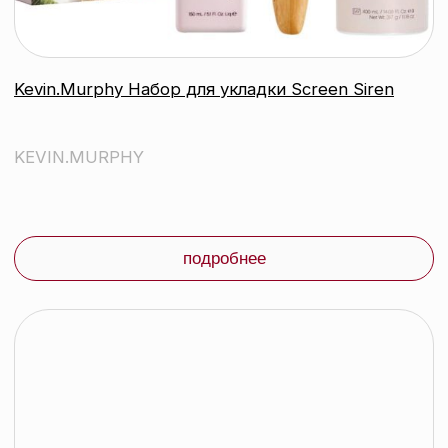
Kevin.Murphy Бальзам для тонких
окрашенных волос Angel.Rinse, 250
мл
KEVIN.MURPHY
подробнее