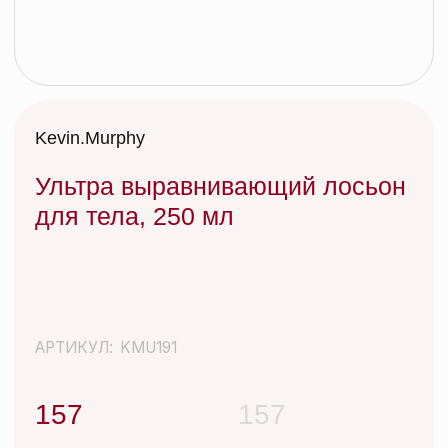
Ультра выравнивающий лосьон
для тела, 250 мл
АРТИКУЛ:
KMU191
157
157
Иногда нужно просто отбросить все лишнее и
вернуться к истокам. После ежедневных укладок
со стайлингами и слоев сухого шампуня –
КИСЛОТНЫЙ ДОЖДЬ – идеальное очищающее
средство, которое не вымывает цвет, смягчает и
успокаивает кожу головы, придает
дополнительный блеск волосам. Эффективно
очищает волосы и кожу головы от различных
видов загрязнений окружающей среды, сохраняя
их красивыми и здоровыми.
Добавить в корзину