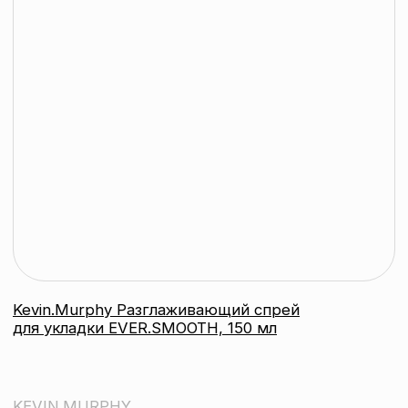
Kevin.Murphy Несмываемый стайлинг-
уход для дефинирования локонов
Killer.Curls, 200 мл
KEVIN.MURPHY
подробнее
контакты
каталог
Контактный телефон:
+375 (29) 307-87-01
акции