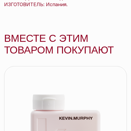
Kevin.Murphy Маска для интенсивного
увлажнения Hydrate-Me.Masque, 200
мл
KEVIN.MURPHY
подробнее