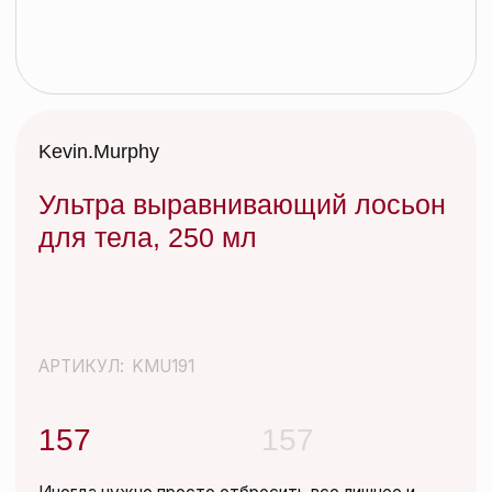
Ультра выравнивающий лосьон
для тела, 250 мл
АРТИКУЛ:
KMU191
157
157
Иногда нужно просто отбросить все лишнее и
вернуться к истокам. После ежедневных укладок
со стайлингами и слоев сухого шампуня –
КИСЛОТНЫЙ ДОЖДЬ – идеальное очищающее
средство, которое не вымывает цвет, смягчает и
успокаивает кожу головы, придает
дополнительный блеск волосам. Эффективно
очищает волосы и кожу головы от различных
видов загрязнений окружающей среды, сохраняя
их красивыми и здоровыми.
Добавить в корзину