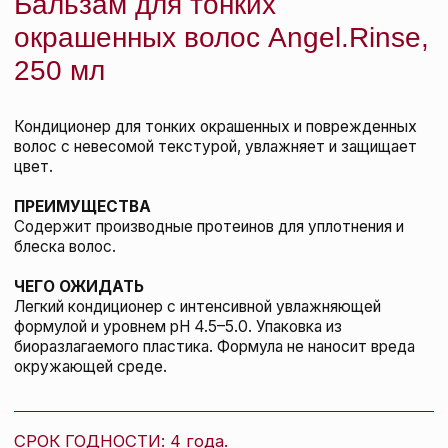
Kevin.Murphy Лосьон для прикорневого
объема Anti.Gravity, 150 мл
KEVIN.MURPHY
подробнее