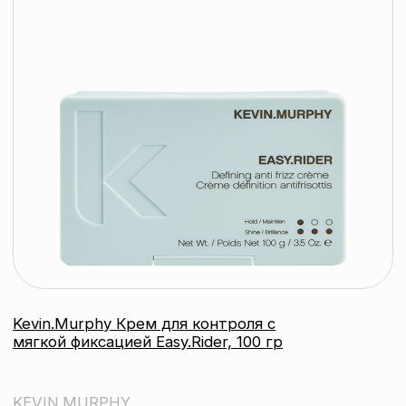
Соцсети:
Инстаграм
© 2026 ООО «БЬЮТИ КОЛОР» - профессиональная косметика.
УНП: 193285920
Юридический адрес: 220020, Республика Беларусь,
г. Минск, пр-т Победителей, д. 103, пом. 11 (11 этаж)
Свидетельство о регистрации выдано
Минским горисполкомом 24.07.2019
Интернет-магазин зарегистрирован
в Торговом реестре РБ
от 07.12.2020 №498014