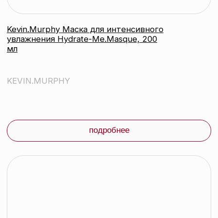
KEVIN.MURPHY
подробнее
контакты
каталог
Контактный телефон:
+375 (29) 307-87-01
акции
Email:
бренды
info@beautycolor.by
Адрес:
О нас
г. Минск, пр-т Победителей, д. 103,
пом. 17 (11 этаж)
оплата и доставка
блог
время работы:
Публичная оферта
Прием заказов: пн-пт
Политика конфиденциальности
10:00 — 20:00
Работа офиса: пн-пт
Партнеры
10:00 — 17:00