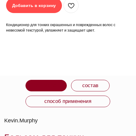
ЧЕГО ОЖИДАТЬ
Добавить в корзину
Легкий кондиционер с интенсивной увлажняющей
формулой и уровнем pH 4.5–5.0. Упаковка из
биоразлагаемого пластика. Формула не наносит вреда
окружающей среде.
Кондиционер для тонких окрашенных и поврежденных волос с
невесомой текстурой, увлажняет и защищает цвет.
СРОК ГОДНОСТИ: 4 года.
ИЗГОТОВИТЕЛЬ: Испания.
ВМЕСТЕ С ЭТИМ
ТОВАРОМ ПОКУПАЮТ