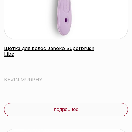
Kevin.Murphy Шампунь для защиты и
стойкости цвета волос
EVERLASTING.COLOUR, 250 мл
KEVIN.MURPHY
подробнее
контакты
каталог
Контактный телефон:
+375 (29) 307-87-01
акции
Email:
бренды
info@beautycolor.by
Адрес:
О нас
г. Минск, пр-т Победителей, д. 103,
пом. 17 (11 этаж)
оплата и доставка
блог