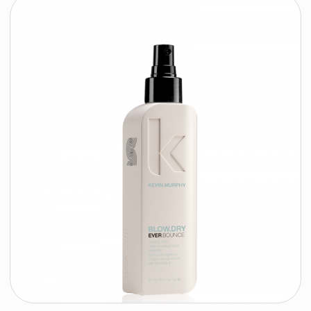
время работы:
Публичная оферта
Прием заказов: пн-пт
Политика конфиденциальности
10:00 — 20:00
Работа офиса: пн-пт
Партнеры
10:00 — 17:00
Соцсети:
Инстаграм
© 2026 ООО «БЬЮТИ КОЛОР» - профессиональная косметика.
УНП: 193285920
Юридический адрес: 220020, Республика Беларусь,
г. Минск, пр-т Победителей, д. 103, пом. 11 (11 этаж)
Свидетельство о регистрации выдано
Минским горисполкомом 24.07.2019
Интернет-магазин зарегистрирован
в Торговом реестре РБ
от 07.12.2020 №498014