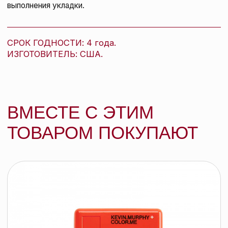
Щетка для волос Janeke Superbrush
Lilac
KEVIN.MURPHY