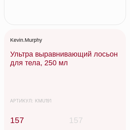
Ультра выравнивающий лосьон
для тела, 250 мл
АРТИКУЛ:
KMU191
157
157
Иногда нужно просто отбросить все лишнее и
вернуться к истокам. После ежедневных укладок
со стайлингами и слоев сухого шампуня –
КИСЛОТНЫЙ ДОЖДЬ – идеальное очищающее
средство, которое не вымывает
Добавить в корзину