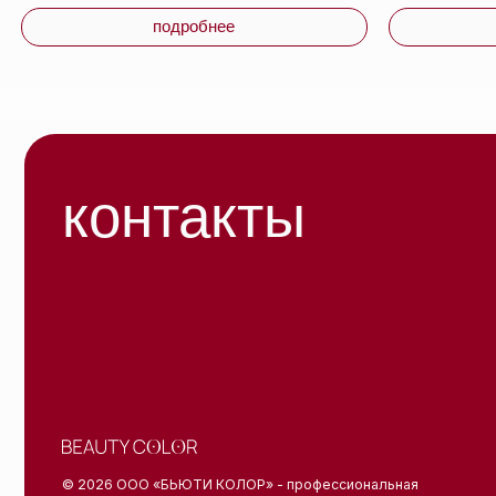
блог
© 2026 ООО «БЬЮТИ КОЛОР» - профессиональная
косметика.
УНП: 193285920
Публи
Юридический адрес: 220020, Республика Беларусь,
г. Минск, пр-т Победителей, д. 103, пом. 11 (11 этаж)
Полит
конфи