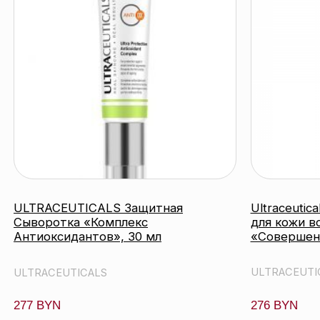
ULTRACEUTICALS Защитная
Ultraceuticals Ул
Сыворотка «Комплекс
для кожи вокруг г
Антиоксидантов», 30 мл
«Совершенство к
ULTRACEUTICALS
ULTRACEUTICALS
277 BYN
276 BYN
подробнее
под
катало
контакты
акции
бренд
О нас
оплата