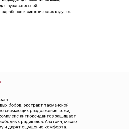
 для чувствительной.
 парабенов и синтетических отдушек.
тракт тасманской
раздражение кожи,
оксидантов защищает
калов. Алатоин, масло
ущение комфорта.
т для всех типов
душек.