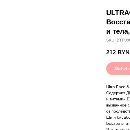
ULTRA
Восст
и тела
SKU:
BTP08
212
BYN
Out of 
Ultra Face 
Содержит ДН
и витамин 
вызванное 
от последст
Ши и бисаб
Быстро впит
Этот продук