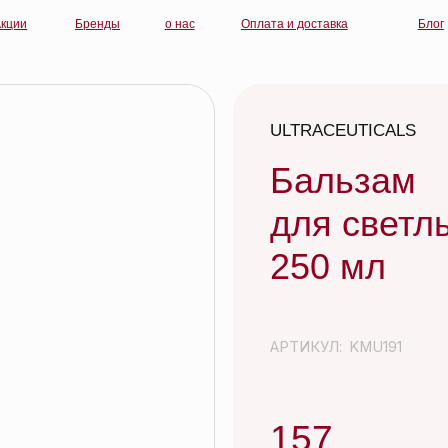
Бренды
о нас
Оплата и доставка
Блог
контакты
ULTRACEUTICALS
Бальзам
для светлых воло
250 мл
АРТИКУЛ:
KMU191
157