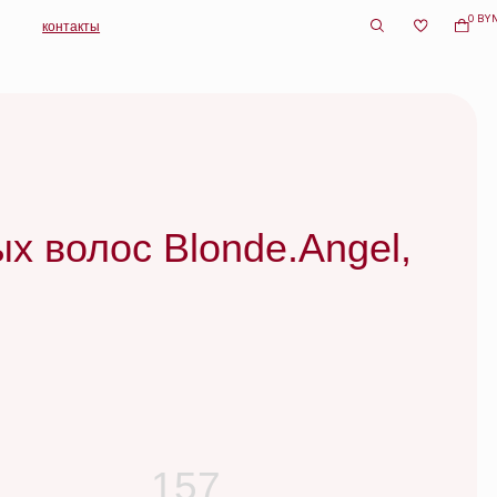
0 BYN
с Blonde.Angel,
157