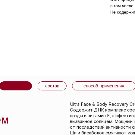
в том числе
Не содержит
варе
состав
способ применения
Ultra Face & Body Recovery Cream
Содержит ДНК комплекс соевых бобов, экс
ягоды и витамин Е, эффективно снимающих 
вызванное солнцем. Мощный комплекс анти
от последствий активности свободных ради
Ши и бисаболол смягчают кожу и дарят ощ
Быстро впитывается. Этот продукт подходи
кожи,
в том числе для чувствительной.
Не содержит парабенов и синтетических от
СРОК ГОДНОСТИ: указан на упаковке.
ИЗГОТОВИТЕЛЬ: Австралия.