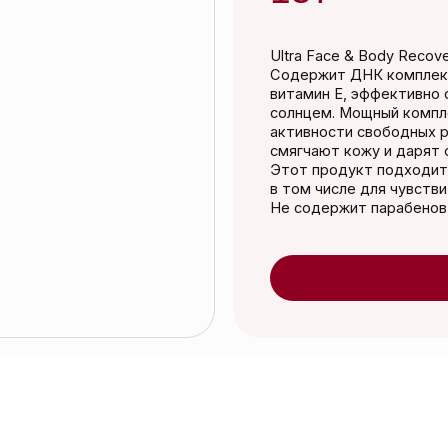
Ultra Face & Body Recovery Cream
Содержит ДНК комплекс соевых бобов,
витамин Е, эффективно снимающих раз
солнцем. Мощный комплекс антиоксид
активности свободных радикалов. Алат
смягчают кожу и дарят ощущение комф
Этот продукт подходит для всех типо
в том числе для чувствительной.
Не содержит парабенов и синтетическ
Добавить в к