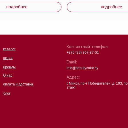
чная оферта
ика
денциальности
Партнеры