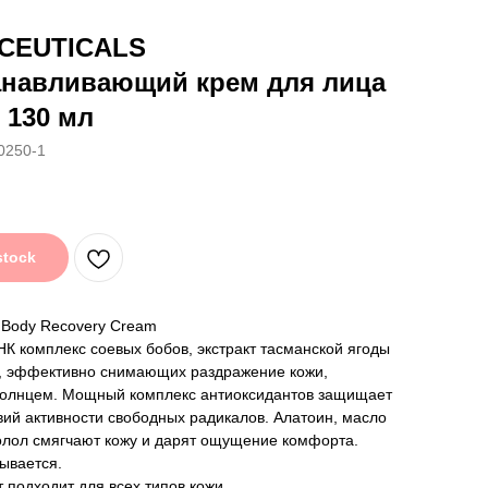
CEUTICALS
анавливающий крем для лица
, 130 мл
0250-1
stock
& Body Recovery Cream
К комплекс соевых бобов, экстракт тасманской ягоды
Е, эффективно снимающих раздражение кожи,
солнцем. Мощный комплекс антиоксидантов защищает
вий активности свободных радикалов. Алатоин, масло
олол смягчают кожу и дарят ощущение комфорта.
ывается.
т подходит для всех типов кожи,