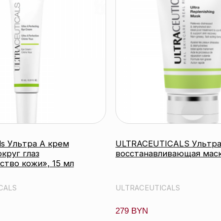
ьтра А крем
ULTRACEUTICALS Ультра
лаз
восстанавливающая маска, 75 мл
ожи», 15 мл
ULTRACEUTICALS
279 BYN
робнее
подробнее
Контактный телефон:
г
+375 (29) 307-87-01
Email:
ы
info@beautycolor.by
Адрес:
г. Минск, пр-т Победителей, д. 103, пом. 17 (11
 и доставка
этаж)