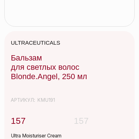
Бальзам
для светлых волос
Blonde.Angel, 250 мл
АРТИКУЛ:
KMU191
157
157
Ultra Moisturiser Cream
Незаменимый продукт в период восстановления
после процедур и активного солнца. Крем
восстанавливает защитный барьер кожи, снимает
раздражение, глубоко увлажняет. Уже после 1
недели применения крема степень увлажнения
кожи повышается на 50% (по результатам
дерматологических исследований). Этот продукт
подходит для всех типов кожи, кроме жирной
кожи / кожи с акне.
Добавить в корзину