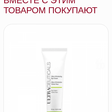
ULTRACEUTICALS Ультра мягкий
отшелушивающий гель, 200 мл
ULTRACEUTICALS
подробнее