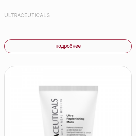
каталог
Контактный телефон:
+375 (29) 307-87-01
акции
Email:
бренды
info@beautycolor.by
Адрес:
О нас
г. Минск, пр-т Победителей, д. 103,
пом. 17 (11 этаж)
оплата и доставка
блог
время работы:
Публичная оферта
Прием заказов: пн-пт
Политика конфиденциальности
10:00 — 20:00
Работа офиса: пн-пт
Партнеры
10:00 — 17:00
Соцсети:
Инстаграм
© 2026 ООО «БЬЮТИ КОЛОР» - профессиональная косметика.
УНП: 193285920
Юридический адрес: 220020, Республика Беларусь,
г. Минск, пр-т Победителей, д. 103, пом. 11 (11 этаж)
Свидетельство о регистрации выдано
Минским горисполкомом 24.07.2019
Интернет-магазин зарегистрирован
в Торговом реестре РБ
от 07.12.2020 №498014