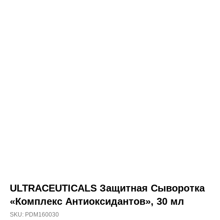
о товаре
состав
способ применения
ULTRACEUTICALS
Защитная Сыворотка
«Комплекс Антиоксидантов»,
ULTRACEUTICALS Защитная Сыворотка
30 мл
«Комплекс Антиоксидантов», 30 мл
SKU:
PDM160030
Ultra Protective Antioxidant Complex