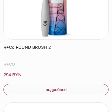
R+Co ПЕСОЧНЫЙ ЗАМОК сухой
текстурирующий крем, 7,1 гр
R+CO
37 byn
подробнее