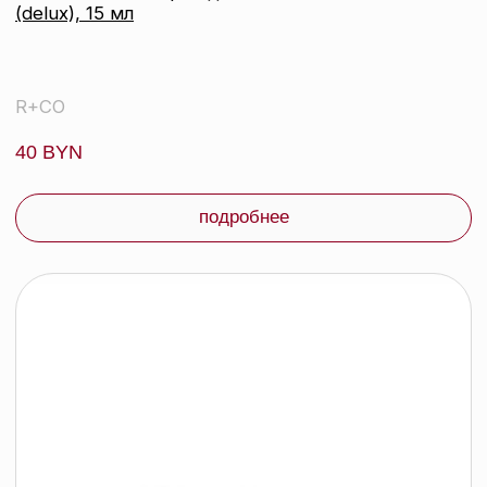
контакты
каталог
Контактный телефон:
+375 (29) 307-87-01
акции
Email:
бренды
info@beautycolor.by
Адрес:
О нас
г. Минск, пр-т Победителей, д. 103,
пом. 17 (11 этаж)
оплата и доставка
блог
время работы:
Публичная оферта
Прием заказов: пн-пт
Политика конфиденциальности
10:00 — 20:00
Работа офиса: пн-пт
Партнеры
10:00 — 17:00
Соцсети:
Инстаграм
© 2026 ООО «БЬЮТИ КОЛОР» - профессиональная косметика.
УНП: 193285920
Юридический адрес: 220020, Республика Беларусь,
г. Минск, пр-т Победителей, д. 103, пом. 11 (11 этаж)
Свидетельство о регистрации выдано
Минским горисполкомом 24.07.2019