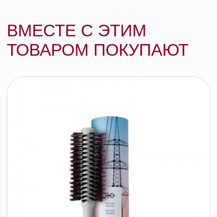
R+Co КОРОНА скраб для кожи головы
(delux), 15 мл
R+CO
40 BYN
подробнее