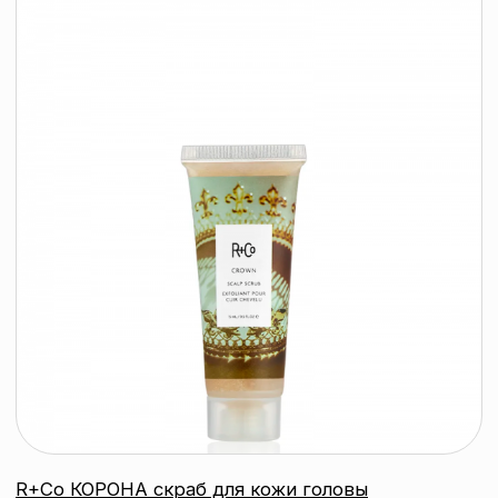
R+Co САНСЕТ БУЛЬВАР маска для
усиления оттенка светлых волос, 147
мл
R+CO
259 byn
подробнее