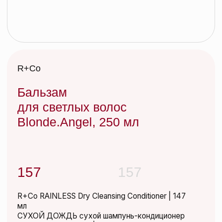
Бальзам
для светлых волос
Blonde.Angel, 250 мл
157
157
R+Co RAINLESS Dry Cleansing Conditioner | 147
мл
СУХОЙ ДОЖДЬ сухой шампунь-кондиционер
для кудрявых волос | 147 мл
Да-да, ДОЖДЬ может быть СУХИМ. Сухой
шампунь-кондиционер деликатно удаляет
загрязнения, питает и освежает кудрявые
волосы
без утяжеления. Дефинирует и сокращает
frizzy-эффект, сохраняя
их подвижность. Мелкодисперсное распыление
позволяет освежить укладку, сохраняя ее
форму в первозданном виде.
Добавить в корзину