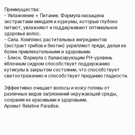
R+Co ROUND BRUSH 2
R+CO
294 BYN
подробнее