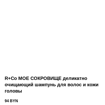
о товаре
состав
способ применения
R+Co
R+Co МОЕ СОКРОВИЩЕ деликатно
очищающий шампунь для волос и кожи
R+Co МОЕ СОКРОВИЩЕ
деликатно очищающий
головы
шампунь для волос
94
BYN
и кожи головы