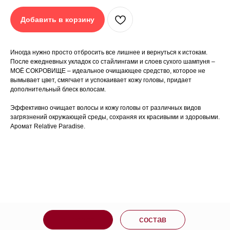
Добавить в корзину
Иногда нужно просто отбросить все лишнее и
вернуться к истокам. После ежедневных укладок со
стайлингами и слоев сухого шампуня – МОЁ
СОКРОВИЩЕ – идеальное очищающее средство,
Иногда нужно просто отбросить все лишнее и вернуться к истокам.
которое не вымывает цвет, смягчает и успокаивает
После ежедневных укладок со стайлингами и слоев сухого шампуня –
кожу головы, придает дополнительный блеск волосам.
МОЁ СОКРОВИЩЕ – идеальное очищающее средство, которое не
Преимущества:
вымывает цвет, смягчает и успокаивает кожу головы, придает
- Увлажнение + Питание. Формула насыщена
дополнительный блеск волосам.
экстрактами миндаля и куркумы, которые глубоко
питают, увлажняют и поддерживают оптимальное
здоровье волос.
Эффективно очищает волосы и кожу головы от различных видов
- Сила. Комплекс растительных ингредиентов
загрязнений окружающей среды, сохраняя их красивыми и здоровыми.
(экстракт грибов и биотин) укрепляют пряди, делая их
Аромат Relative Paradise.
более привлекательными и здоровыми.
- Блеск. Формула с балансирующим РН-уровень
яблочным сидром способствует поддержанию
кутикулы в закрытом состоянии, что способствует
светоотражению и способствует приданию гладкости.
Эффективно очищает волосы и кожу головы от
различных видов загрязнений окружающей среды,
сохраняя их красивыми и здоровыми.
Аромат Relative Paradise.