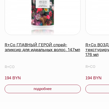
подробнее
под
катало
контакты
акции
бренд
О нас
оплата
блог
© 2026 ООО «БЬЮТИ КОЛОР» - профессиональная
косметика.
УНП: 193285920