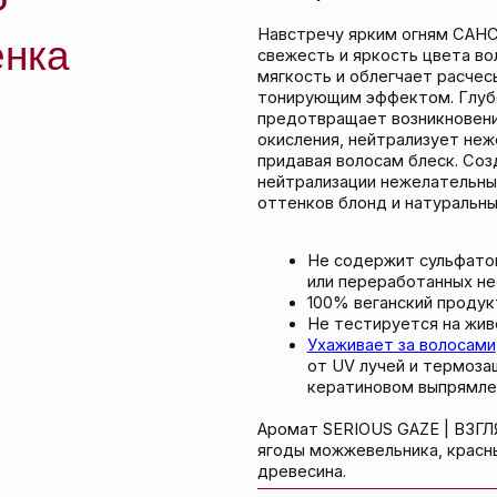
Не содержит сульфатов (SLS, SLES), 
или переработанных нефтепродуктов
100% веганский продукт.
Не тестируется на животных.
Ухаживает за волосами
, защищает цв
от UV лучей и термозащиту, безопасе
кератиновом выпрямлении или бразил
Аромат SERIOUS GAZE | ВЗГЛЯД ИЗНУТРИ яр
ягоды можжевельника, красный апельсин, ре
древесина.
СРОК ГОДНОСТИ: Смотри на упаковке.
ИЗГОТОВИТЕЛЬ: США.
ТОВАРОМ ПОКУПА