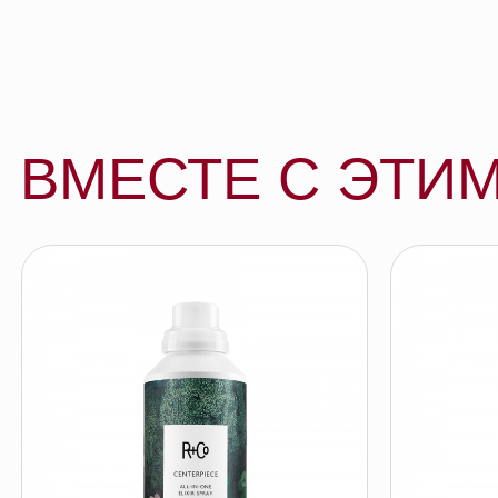
R+Co ГЛАВНЫЙ ГЕРОЙ спрей-
R+Co ВОЗДУШНЫ
эликсир для идеальных волос, 147мл
текстурирующий 
176 мл
R+CO
R+CO
194 BYN
194 BYN