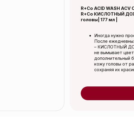
головы| 177 мл |
Иногда нужно просто отбросить 
После ежедневных укладок со ст
– КИСЛОТНЫЙ ДОЖДЬ – идеальн
не вымывает цвет, смягчает и у
дополнительный блеск волосам.
кожу головы от различных видов
сохраняя их красивыми и здоров
Добавить в к