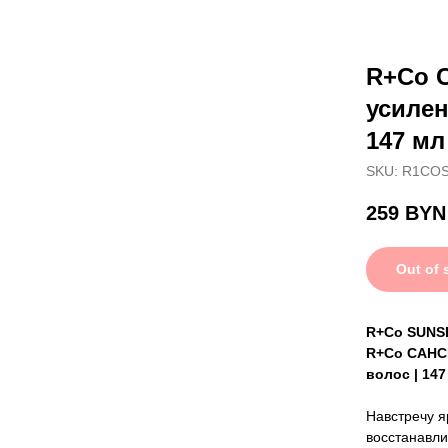
R+Co 
усилен
147 мл
SKU:
R1COS
259
BYN
Out of 
R+Co SUNSE
R+Co САНСЕ
волос | 147
Навстречу 
восстанавли