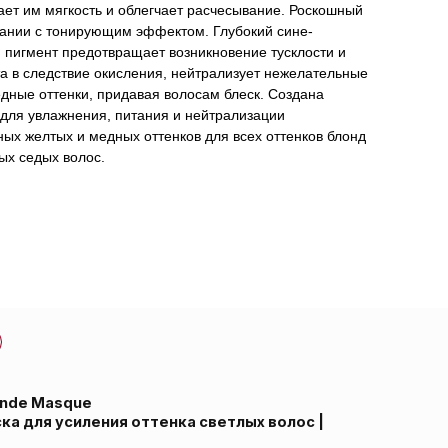
ает им мягкость и облегчает расчесывание. Роскошный
тании с тонирующим эффектом. Глубокий сине-
пигмент предотвращает возникновение тусклости и
а в следствие окисления, нейтрализует нежелательные
дные оттенки, придавая волосам блеск. Создана
для увлажнения, питания и нейтрализации
ых желтых и медных оттенков для всех оттенков блонд
ых седых волос.
я оттенка светлых волос |
Маска восстанавливает
ков блонд, придает им
ный уход в сочетании с
летовый пигмент
 потерю цвета в следствие
лтые и медные оттенки,
о для увлажнения, питания и
дных оттенков для всех