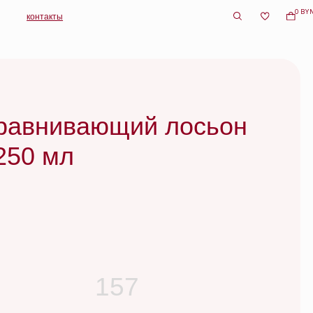
0 BYN
вающий лосьон
157
e
о очищающий шампунь для кожи