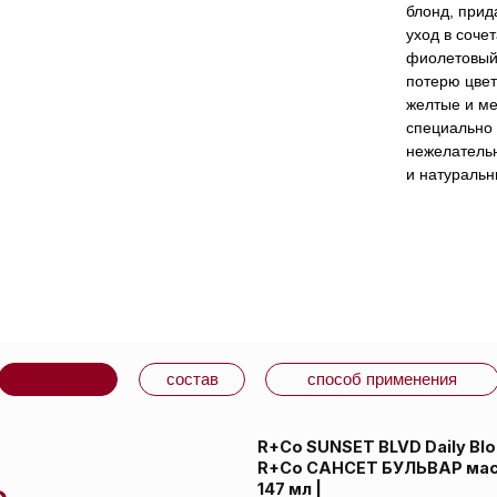
блонд, прид
уход в соче
фиолетовый 
потерю цвет
желтые и ме
специально 
нежелательн
и натуральн
варе
состав
способ применения
R+Co SUNSET BLVD Daily Blonde Masque
R+Co САНСЕТ БУЛЬВАР маска для усилени
147 мл |
Навстречу ярким огням САНСЕТ БУЛЬВАРА. 
а
свежесть и яркость цвета волос всех оттен
мягкость и облегчает расчесывание. Роскош
тонирующим эффектом. Глубокий сине-фио
предотвращает возникновение тусклости и
окисления, нейтрализует нежелательные же
придавая волосам блеск. Создана специальн
нейтрализации нежелательных желтых и ме
оттенков блонд и натуральных седых волос.