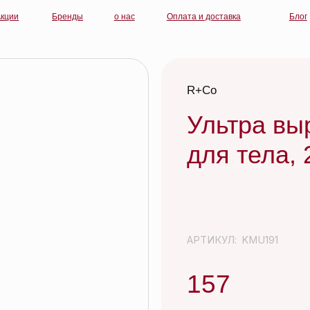
Бренды
о нас
Оплата и доставка
Блог
контакты
R+Co
Ультра выравни
для тела, 250 мл
АРТИКУЛ:
KMU191
157
R+Co ACID WASH ACV Cleansing Rins
R+Co КИСЛОТНЫЙ ДОЖДЬ деликатн