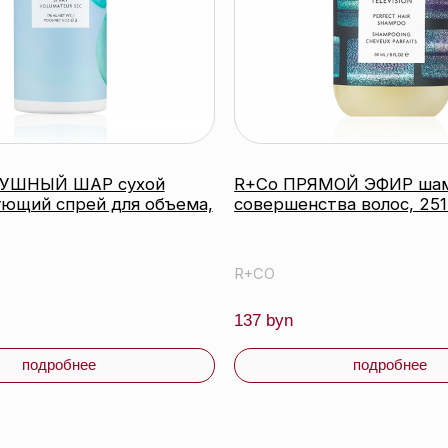
робнее
подробнее
Контактный телефон:
г
+375 (29) 307-87-01
Email:
ы
info@beautycolor.by
Адрес:
г. Минск, пр-т Победителей, д. 103, пом. 17 (11
 и доставка
этаж)