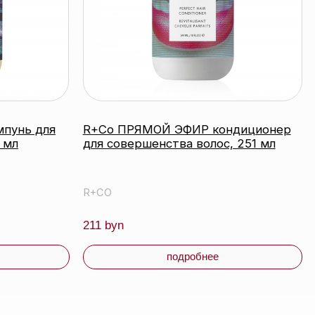
подробнее
время работы:
Прием заказов: пн-пт 10:00 — 20:00
Работа офиса: пн-пт 10:00 — 17:00
Соцсети:
Инстаграм
Свидетельство о регистрации выдано
Минским горисполкомом 24.07.2019