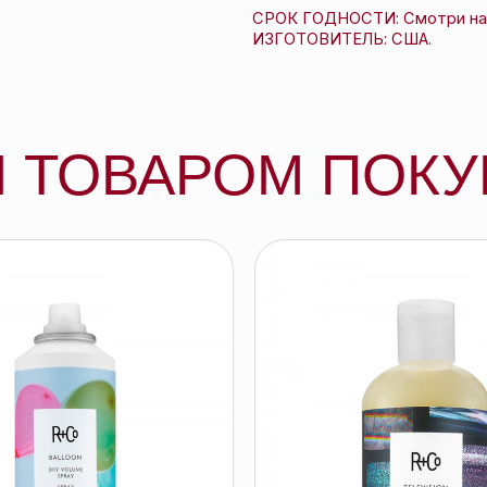
Й ШАР сухой
R+Co ПРЯМОЙ ЭФИР шампунь для
спрей для объема,
совершенства волос, 251 мл
R+CO
137 byn