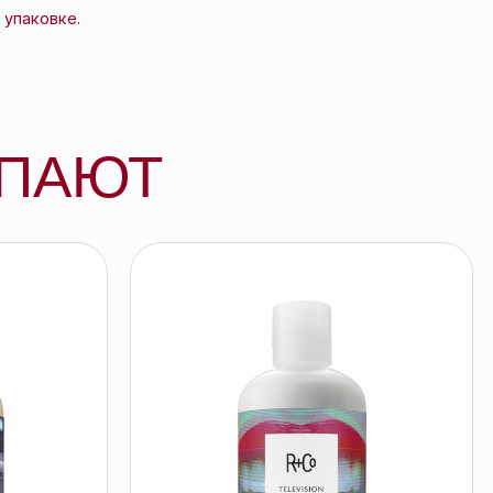
R+Co ПРЯМОЙ ЭФИР кондиционер
для совершенства волос, 251 мл
R+CO
211 byn