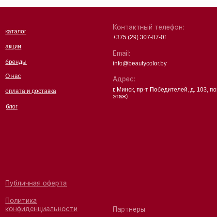
чная оферта
ика
денциальности
Партнеры