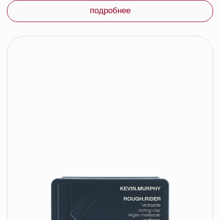
пом. 17 (11 этаж)
оплата и доставка
блог
время работы:
Публичная оферта
Прием заказов: пн-пт
Политика конфиденциальности
10:00 — 20:00
Работа офиса: пн-пт
Партнеры
10:00 — 17:00
Соцсети:
Инстаграм
© 2026 ООО «БЬЮТИ КОЛОР» - профессиональная косметика.
УНП: 193285920
Юридический адрес: 220020, Республика Беларусь,
г. Минск, пр-т Победителей, д. 103, пом. 11 (11 этаж)
Свидетельство о регистрации выдано
Минским горисполкомом 24.07.2019
Интернет-магазин зарегистрирован
в Торговом реестре РБ
от 07.12.2020 №498014