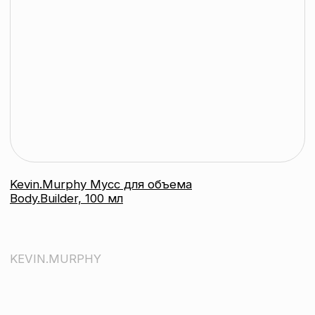
Реконструирующий и укрепляющий
кондиционер Repair-Me.Rinse, 250 мл
KEVIN.MURPHY
подробнее
контакты
каталог
Контактный телефон:
+375 (29) 307-87-01
акции
Email:
бренды
info@beautycolor.by
Адрес:
О нас
г. Минск, пр-т Победителей, д. 103,