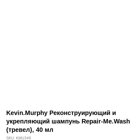
о товаре
состав
способ применения
Kevin.Murphy
Kevin.Murphy
Реконструирующий и
Kevin.Murphy Реконструирующий и
укрепляющий шампунь
укрепляющий шампунь Repair-Me.Wash
Repair-Me.Wash (тревел),
(тревел), 40 мл
40 мл
SKU:
KMU349