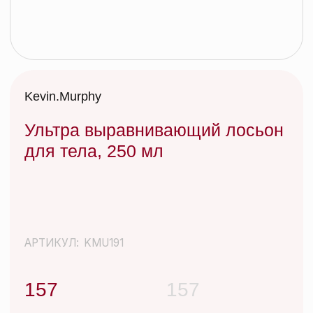
Ультра выравнивающий лосьон
для тела, 250 мл
АРТИКУЛ:
KMU191
157
157
Иногда нужно просто отбросить все лишнее и
вернуться к истокам. После ежедневных укладок
со стайлингами и слоев сухого шампуня –
КИСЛОТНЫЙ ДОЖДЬ – идеальное очищающее
средство, которое не вымывает цвет, смягчает и
успокаивает кожу головы, придает
дополнительный блеск волосам. Эффективно
очищает волосы и кожу головы от различных
видов загрязнений окружающей среды, сохраняя
их красивыми и здоровыми.
Добавить в корзину