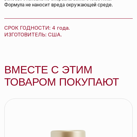
Kevin.Murphy Бальзам с термозащитой
для питания и восстановления Blow
Dry Rinse, 250 мл
KEVIN.MURPHY
151 BYN