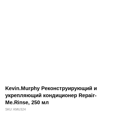
о товаре
состав
способ применения
Kevin.Murphy
Реконструирующий
и укрепляющий
Kevin.Murphy Реконструирующий и
кондиционер Repair-
укрепляющий кондиционер Repair-
Me.Rinse, 250 мл
Me.Rinse, 250 мл
Реконструирующий и укрепляющий кондиционер
SKU:
KMU324
подойдет для сильно поврежденных волос. Мягко
разглаживает, способствует клеточному обновлению.