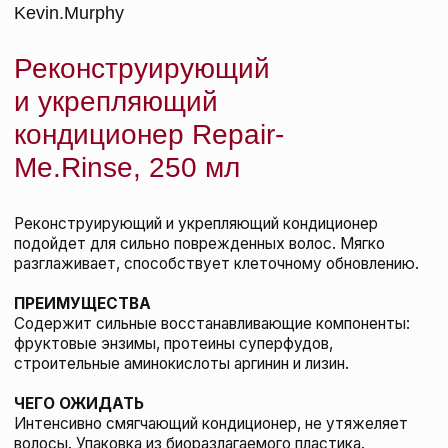
Kevin.Murphy Лак-спрей для укладки сильной
фиксации Session.Spray, 100 мл
KEVIN.MURPHY
66 BYN
подробнее