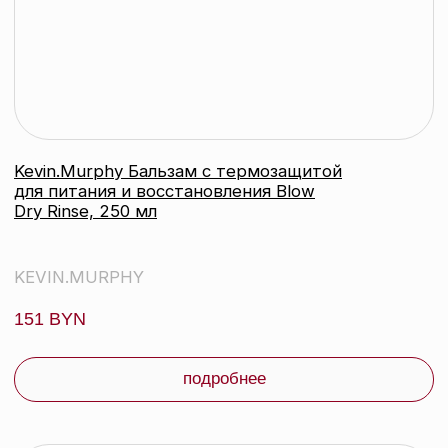
Kevin.Murphy Интенсивная сыворотка-
уход в ампулах для защиты и
стойкости цвета волос | 3*12 мл
KEVIN.MURPHY
173 byn
подробнее
контакты
каталог
Контактный телефон:
+375 (29) 307-87-01
акции
Email:
бренды
info@beautycolor.by
Адрес:
О нас
г. Минск, пр-т Победителей, д. 103,
пом. 17 (11 этаж)
оплата и доставка
блог