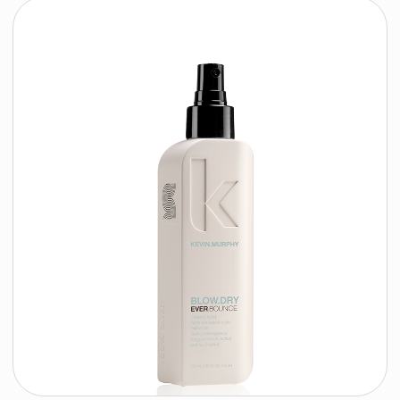
время работы:
Публичная оферта
Прием заказов: пн-пт
Политика конфиденциальности
10:00 — 20:00
Работа офиса: пн-пт
Партнеры
10:00 — 17:00
Соцсети:
Инстаграм
© 2026 ООО «БЬЮТИ КОЛОР» - профессиональная косметика.
УНП: 193285920
Юридический адрес: 220020, Республика Беларусь,
г. Минск, пр-т Победителей, д. 103, пом. 11 (11 этаж)
Свидетельство о регистрации выдано
Минским горисполкомом 24.07.2019
Интернет-магазин зарегистрирован
в Торговом реестре РБ
от 07.12.2020 №498014