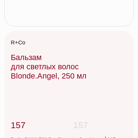
Бальзам
для светлых волос
Blonde.Angel, 250 мл
157
157
R+Co RAINLESS Dry Cleansing Conditioner | 147
мл
СУХОЙ ДОЖДЬ сухой шампунь-кондиционер
для кудрявых волос | 147 мл
Да-да, ДОЖДЬ может быть СУХИМ. Сухой
шампунь-кондиционер деликатно удаляет
загрязнения, питает и освежает кудрявые
волосы
Добавить в корзину