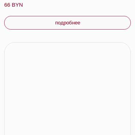
KEVIN.MURPHY
173 byn
подробнее