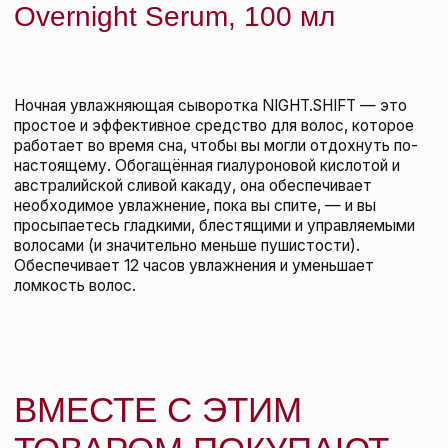
Kevin.Murphy Набор
EVERLASTING.COLOUR | 250 мл +
250мл + 150 мл
KEVIN.MURPHY
подробнее