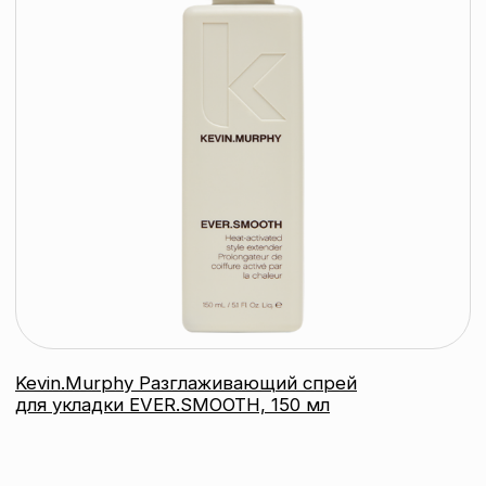
Kevin.Murphy Разглаживающий
шампунь Smooth.Again.Wash (тревел),
40 мл
KEVIN.MURPHY
подробнее