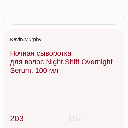
Ночная сыворотка
для волос Night.Shift Overnight
Serum, 100 мл
203
157
Ночная увлажняющая сыворотка NIGHT.SHIFT —
это простое и эффективное средство для волос,
которое работает во время сна, чтобы вы могли
отдохнуть по-настоящему.
Добавить в корзину