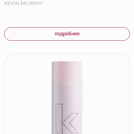
контакты
каталог
Контактный телефон:
+375 (29) 307-87-01
акции
Email:
бренды
info@beautycolor.by
Адрес:
О нас
г. Минск, пр-т Победителей, д. 103,
пом. 17 (11 этаж)
оплата и доставка
блог
время работы:
Публичная оферта
Прием заказов: пн-пт
Политика конфиденциальности
10:00 — 20:00
Работа офиса: пн-пт
Партнеры
10:00 — 17:00
Соцсети:
Инстаграм
© 2026 ООО «БЬЮТИ КОЛОР» - профессиональная косметика.
УНП: 193285920