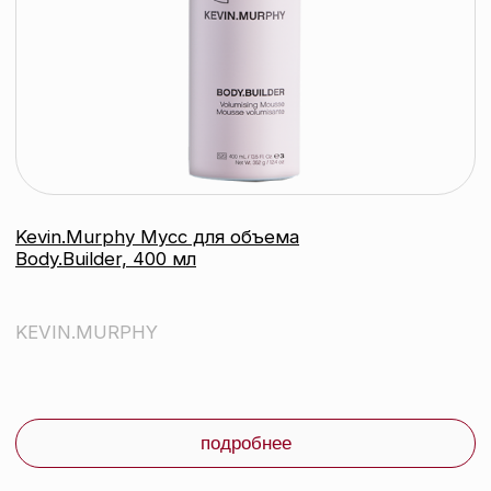
Юридический адрес: 220020, Республика Беларусь,
г. Минск, пр-т Победителей, д. 103, пом. 11 (11 этаж)
Свидетельство о регистрации выдано
Минским горисполкомом 24.07.2019
Интернет-магазин зарегистрирован
в Торговом реестре РБ
от 07.12.2020 №498014