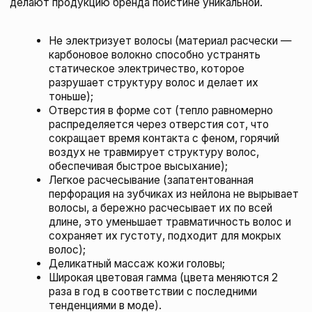
R+Co САНСЕТ БУЛЬВАР маска для усиления
оттенка светлых волос, 147 мл
R+CO
подробнее