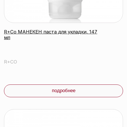
подробнее
контакты
каталог
Контактный телефон:
+375 (29) 307-87-01
акции
Email:
бренды
info@beautycolor.by
Адрес:
О нас
г. Минск, пр-т Победителей, д. 103,
пом. 17 (11 этаж)
оплата и доставка
блог
время работы:
Публичная оферта
Прием заказов: пн-пт
Политика конфиденциальности
10:00 — 20:00
Работа офиса: пн-пт
Партнеры
10:00 — 17:00
Соцсети:
Инстаграм