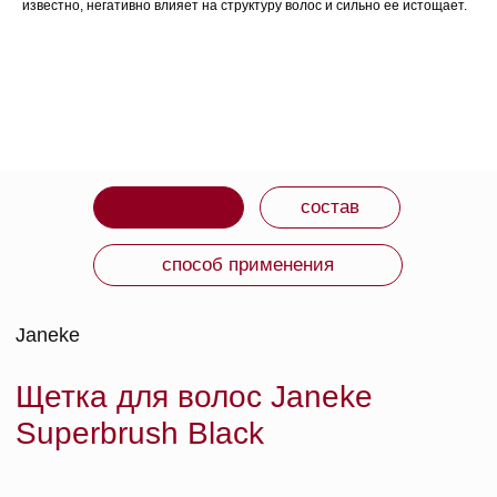
известно, негативно влияет на структуру волос и сильно ее истощает.
Важно отметить, форму с отверстиями, которые
напоминают пчелиный улей, благодаря которому
горячий воздух фена распределяется настолько
равномерно, что волосы будут высушены за несколько
мгновений без всякого вреда.
Все изделия Janeke на 80% производятся вручную, а
инновационные технологии и современные материалы
делают продукцию бренда поистине уникальной.
Не электризует волосы (материал расчески —
карбоновое волокно способно устранять
статическое электричество, которое
разрушает структуру волос и делает их
тоньше);
Отверстия в форме сот (тепло равномерно
распределяется через отверстия сот, что
сокращает время контакта с феном, горячий
воздух не травмирует структуру волос,
обеспечивая быстрое высыхание);
Легкое расчесывание (запатентованная
перфорация на зубчиках из нейлона не вырывает
волосы, а бережно расчесывает их по всей
длине, это уменьшает травматичность волос и
сохраняет их густоту, подходит для мокрых
волос);
Деликатный массаж кожи головы;
Широкая цветовая гамма (цвета меняются 2
раза в год в соответствии с последними
тенденциями в моде).