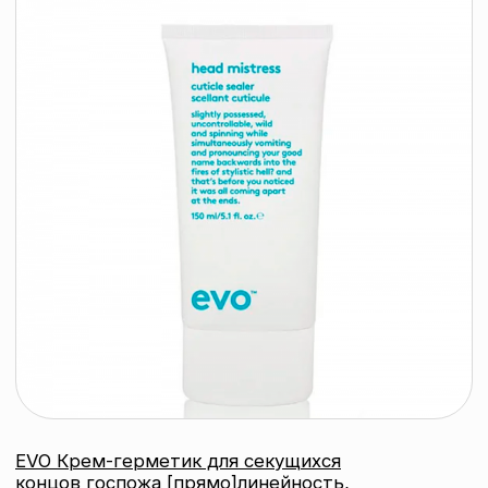
© 2026 ООО «БЬЮТИ КОЛОР» - профессиональная косметика.
УНП: 193285920
Юридический адрес: 220020, Республика Беларусь,
г. Минск, пр-т Победителей, д. 103, пом. 11 (11 этаж)
Свидетельство о регистрации выдано
Минским горисполкомом 24.07.2019
Интернет-магазин зарегистрирован
в Торговом реестре РБ
от 07.12.2020 №498014