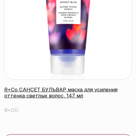
EVO Крем-герметик для секущихся
концов госпожа [прямо]линейность,
150 мл
EVO
подробнее