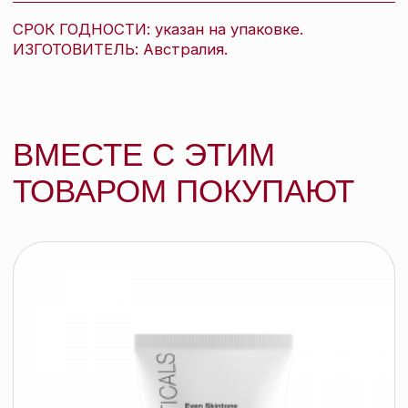
Ultraceuticals Ультра А крем для кожи вокруг
глаз «Совершенство кожи», 15 мл
ULTRACEUTICALS
подробнее