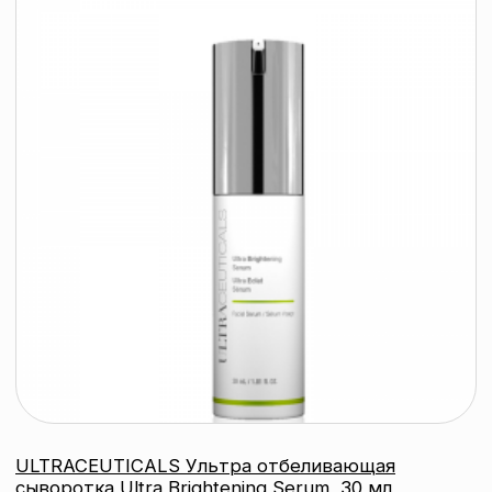
© 2026 ООО «БЬЮТИ КОЛОР» - профессиональная косметика.
УНП: 193285920
Юридический адрес: 220020, Республика Беларусь,
г. Минск, пр-т Победителей, д. 103, пом. 11 (11 этаж)
Свидетельство о регистрации выдано
Минским горисполкомом 24.07.2019
Интернет-магазин зарегистрирован
в Торговом реестре РБ
от 07.12.2020 №498014