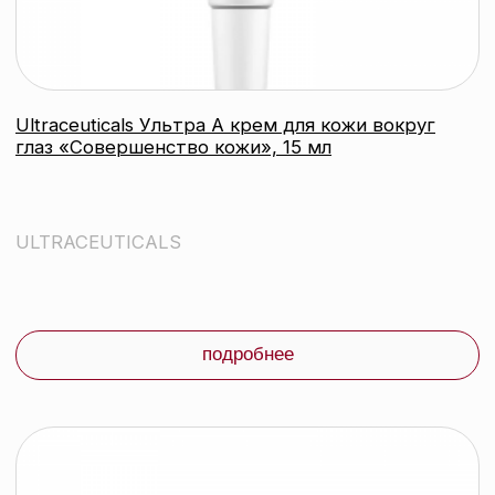
подробнее
контакты
каталог
Контактный телефон:
+375 (29) 307-87-01
акции
Email:
бренды
info@beautycolor.by
Адрес:
О нас
г. Минск, пр-т Победителей, д. 103,
пом. 17 (11 этаж)
оплата и доставка
блог
время работы:
Публичная оферта
Прием заказов: пн-пт
Политика конфиденциальности
10:00 — 20:00
Работа офиса: пн-пт
Партнеры
10:00 — 17:00
Соцсети:
Инстаграм