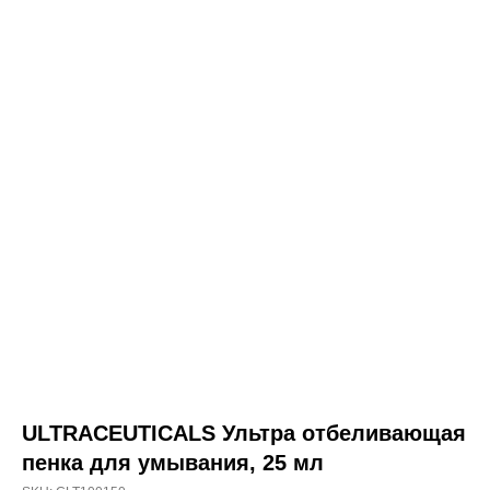
о товаре
состав
способ применения
ULTRACEUTICALS
ULTRACEUTICALS Ультра отбеливающая
Ультра отбеливающая пенка
пенка для умывания, 25 мл
для умывания, 150 мл