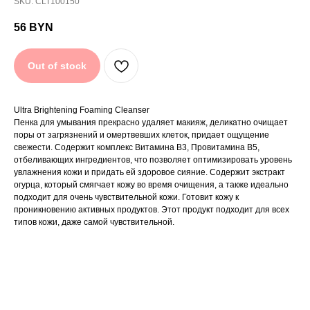
SKU:
CLT100150
56
BYN
Ultra Brightening Foaming Cleanser
Пенка для умывания прекрасно удаляет макияж,
деликатно очищает поры от загрязнений и омертвевших
Out of stock
клеток, придает ощущение свежести. Содержит
комплекс Витамина В3, Провитамина В5, отбеливающих
ингредиентов, что позволяет оптимизировать уровень
увлажнения кожи и придать ей здоровое сияние.
Содержит экстракт огурца, который смягчает кожу во
Ultra Brightening Foaming Cleanser
время очищения, а также идеально подходит для очень
Пенка для умывания прекрасно удаляет макияж, деликатно очищает
чувствительной кожи. Готовит кожу к проникновению
поры от загрязнений и омертвевших клеток, придает ощущение
активных продуктов. Этот продукт подходит для всех
свежести. Содержит комплекс Витамина В3, Провитамина В5,
типов кожи, даже самой чувствительной.
отбеливающих ингредиентов, что позволяет оптимизировать уровень
Ключевые ингредиенты:
увлажнения кожи и придать ей здоровое сияние. Содержит экстракт
огурца, который смягчает кожу во время очищения, а также идеально
Кокамидопропилбетаин (получаемый из масла
кокоса) создает легкое вспенивание продукта;
подходит для очень чувствительной кожи. Готовит кожу к
Содиум Лактат (соль молочной кислоты);
проникновению активных продуктов. Этот продукт подходит для всех
Витамин В3 (ниацинамид);
типов кожи, даже самой чувствительной.
Пантенол В5;
Экстракт огурца;
Витамин Е (Токоферол);
Отбеливающий комплекс Gigawhite (экстракты
мальвы, мяты, первоцвета весеннего, манжетки
обыкновенной, вероники дубравной, мелиссы,
тысячелистника обыкновенного).