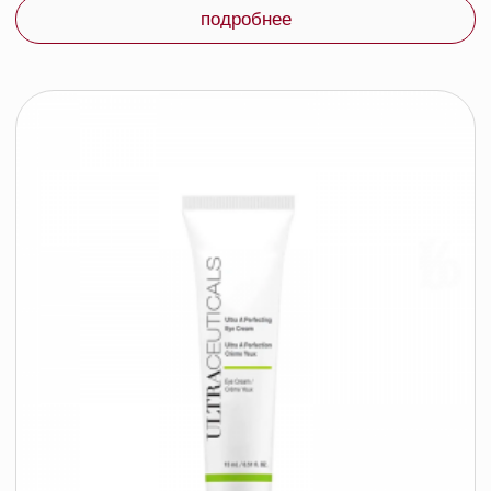
ULTRACEUTICALS Ультра В2 мицеллярная
вода, 200 мл
ULTRACEUTICALS