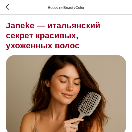
Новости BeautyColor
Janeke — итальянский
секрет красивых,
ухоженных волос