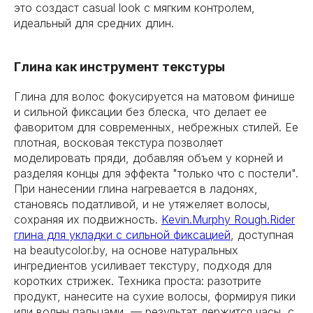
это создаст casual look с мягким контролем,
идеальный для средних длин.
Глина как инструмент текстуры
Глина для волос фокусируется на матовом финише
и сильной фиксации без блеска, что делает ее
фаворитом для современных, небрежных стилей. Ее
плотная, восковая текстура позволяет
моделировать пряди, добавляя объем у корней и
разделяя концы для эффекта "только что с постели".
При нанесении глина нагревается в ладонях,
становясь податливой, и не утяжеляет волосы,
сохраняя их подвижность.
Kevin.Murphy Rough.Rider
глина для укладки с сильной фиксацией
, доступная
на beautycolor.by, на основе натуральных
ингредиентов усиливает текстуру, подходя для
коротких стрижек. Техника проста: разотрите
продукт, нанесите на сухие волосы, формируя пики
или волны пальцами, — результат держится часы, с