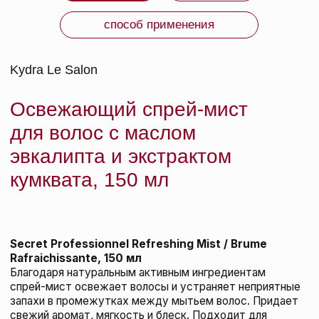
Эфирное масло эвкалипта обладает
антисептическим и себорегулирующим
эффектом, обеспечивает свежий аромат.
Экстракт кумквата защищает и укрепляет
структуру волос.
Благодаря органическим кислотам в составе
спрей придает мягкость и блеск волосам.
ЧЕГО ОЖИДАТЬ
Продукты линии Detox от Secret Professionnel до 97%
состоят из натуральных ингредиентов и были
разработаны специально для жителей мегаполисов,
волосы и кожа головы которых нуждается в более
глубоком очищении от остатков стайлинговых
средств, силиконов и прочих загрязнений. Спрей
используется для устранения неприятных запахов
волос и обновления укладки.
СРОК ГОДНОСТИ: указан на упаковке.
ИЗГОТОВИТЕЛЬ: Франция.
ВМЕСТЕ С ЭТИМ
ТОВАРОМ ПОКУПАЮТ