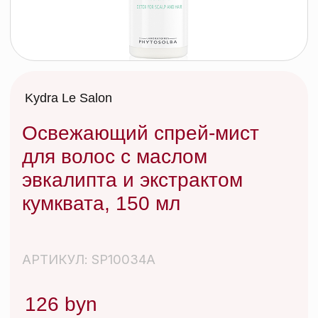
Освежающий спрей-мист
для волос с маслом
эвкалипта и экстрактом
кумквата, 150 мл
АРТИКУЛ: SP10034A
126 byn
Secret Professionnel Refreshing Mist / Brume
Rafraichissante, 150 мл
Благодаря натуральным активным ингредиентам
спрей-мист освежает волосы и устраняет
неприятные запахи в промежутках между мытьем
волос. Придает свежий аромат, мягкость и блеск.
Подходит для ежедневного использования.
СРОК ГОДНОСТИ: указан на упаковке.
ИЗГОТОВИТЕЛЬ: Франция.
Добавить в корзину