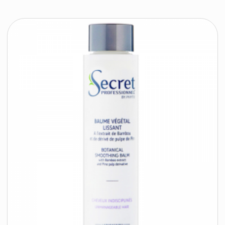
контакты
каталог
Контактный телефон:
+375 (29) 307-87-01
акции
Email:
бренды
info@beautycolor.by
Адрес:
О нас
г. Минск, пр-т Победителей, д. 103,
пом. 17 (11 этаж)
оплата и доставка
блог
время работы:
Публичная оферта
Прием заказов: пн-пт
Политика конфиденциальности
10:00 — 20:00
Работа офиса: пн-пт
Партнеры
10:00 — 17:00
Соцсети:
Инстаграм
© 2026 ООО «БЬЮТИ КОЛОР» - профессиональная косметика.
УНП: 193285920
Юридический адрес: 220020, Республика Беларусь,
г. Минск, пр-т Победителей, д. 103, пом. 11 (11 этаж)