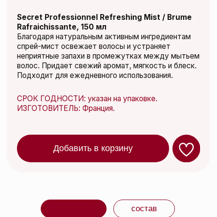
о товаре
состав
способ применения
Kydra Le Salon
Освежающий спрей-мист
для волос с маслом
эвкалипта и экстрактом
кумквата, 150 мл
Secret Professionnel Refreshing Mist / Brume
Rafraichissante, 150 мл
Благодаря натуральным активным ингредиентам
спрей-мист освежает волосы и устраняет неприятные
запахи в промежутках между мытьем волос. Придает
свежий аромат, мягкость и блеск. Подходит для
ежедневного использования.
ПРЕИМУЩЕСТВА