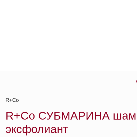
о то
R+Co
R+Co СУБМАРИНА шампун
эксфолиант
с гидроактивируемыми
энзимами, 89 мл