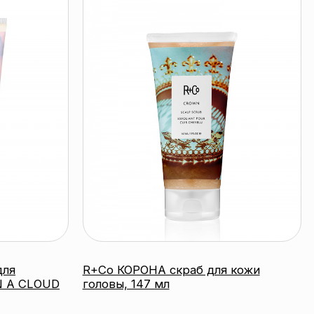
R+Co КОРОНА скраб для кожи
головы, 147 мл
R+CO
230 byn
подробнее
время работы:
Прием заказов: пн-пт 10:00 — 20:00
Работа офиса: пн-пт 10:00 — 17:00