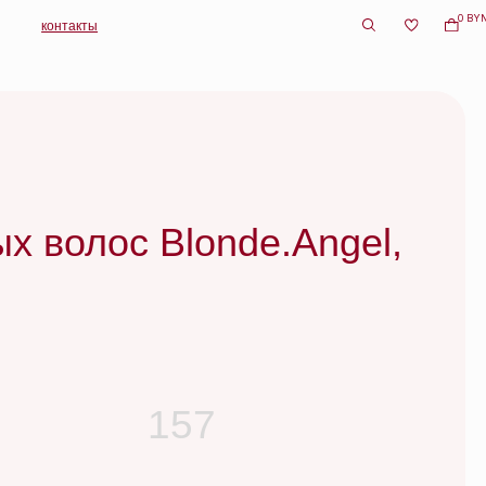
0 BYN
с Blonde.Angel,
157
r | 147 мл
нер для кудрявых волос | 147 мл