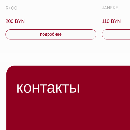
бренд
О нас
оплата
блог
© 2026 ООО «БЬЮТИ КОЛОР» - профессиональная
косметика.
УНП: 193285920
Публи
Юридический адрес: 220020, Республика Беларусь,
г. Минск, пр-т Победителей, д. 103, пом. 11 (11 этаж)
Полит
конфи