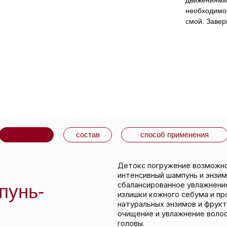
движениями 
необходимос
смой. Заве
варе
состав
способ применения
Детокс погружение возможно только в СУ
интенсивный шампунь и энзимный эксфолиан
сбалансированное увлажнение, мягко удаля
ь-
излишки кожного себума и прочие загрязнен
натуральных энзимов и фруктовых АНА-кисл
очищение и увлажнение волос, а также дел
головы.
Не содержит сульфатов (SLS, SLES), параб
или переработанных нефтепродуктов.100% в
Не тестируется на животных.
Ухаживает за волосами
, защищает цвет окр
лучей, безопасен в использовании при кера
или бразильском восстановлении волос.