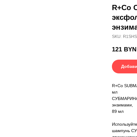
R+Co 
эксфо
энзима
SKU:
R1SHS
121
BYN
Добави
R+Co SUBMAR
мл
СУБМАРИНА 
энзимами,
89 мл
Используйте
шампунь СУ