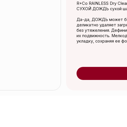
Да-да, ДОЖДЬ может быть СУХИМ. Су
деликатно удаляет загрязнения, питае
без утяжеления. Дефинирует и сокраща
их подвижность. Мелкодисперсное ра
укладку, сохраняя ее форму в первозд
Добавить в к