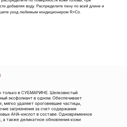
распределите по поверхности кожи головы, при
ти добавляя воду. Распределите пену по всей длине и
ршите уход любимым кондиционером R+Co.
БМАРИНЕ. Шелковистый
т в одном. Обеспечивает
ет ороговевшие частицы,
ия за счет содержания
от в составе. Одновременное
икатное обновления кожи
енов, минеральных масел
еганский продукт.
ашивания, имеет защиту от UV
тиновом выпрямлении