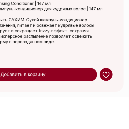
хой шампунь-кондиционер
т и освежает кудрявые волосы
ет frizzy-эффект, сохраняя
спыление позволяет освежить
анном виде.
орзину