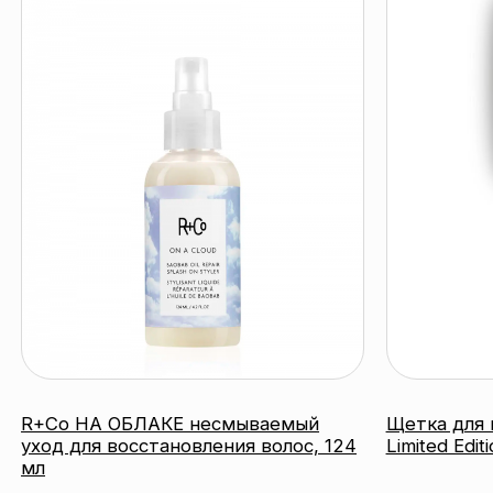
R+Co НА ОБЛАКЕ несмываемый
Щетка для волос 
уход для восстановления волос, 124
Limited Edition Gol
мл
JANEKE
R+CO
200 BYN
110 BYN
подробнее
под
катало
контакты
акции