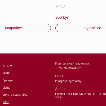
ы
info@beautycolor.by
Адрес:
г. Минск, пр-т Победителей, д. 103, пом. 17 (11
 и доставка
этаж)
чная оферта
ика
денциальности
Партнеры