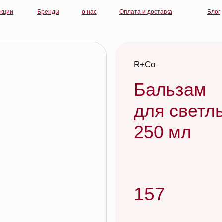
Бренды
о нас
Оплата и доставка
Блог
контакты
R+Co
Бальзам
для светлых воло
250 мл
157
R+Co RAINLESS Dry Cleansing Conditione
СУХОЙ ДОЖДЬ сухой шампунь-кондицио