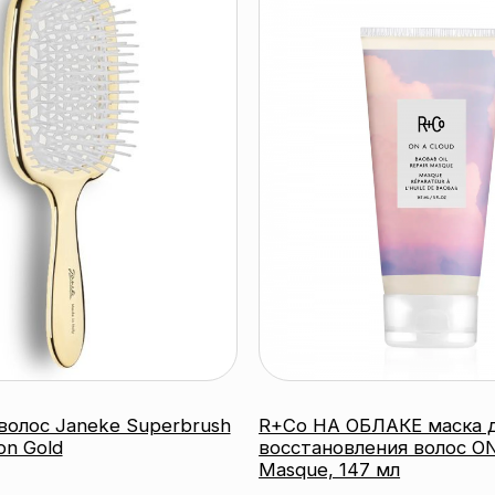
Janeke Superbrush
R+Co НА ОБЛАКЕ маска для
d
восстановления волос ON A CLOUD
Masque, 147 мл
R+CO
266 byn
робнее
подробнее
Контактный телефон:
г
+375 (29) 307-87-01
Email: