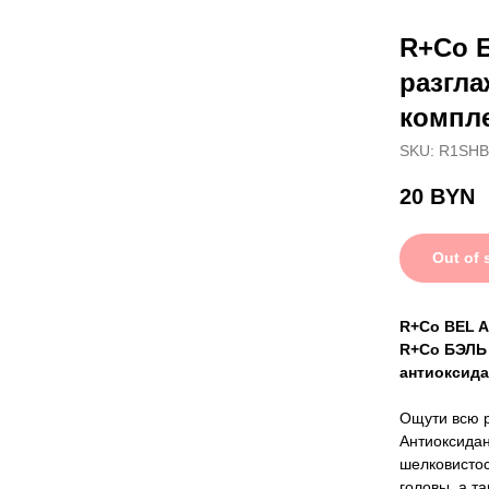
R+Co 
разгл
компле
SKU:
R1SHB
20
BYN
Out of 
R+Co BEL A
R+Co БЭЛЬ 
антиоксида
Ощути всю р
Антиоксидан
шелковистос
головы, а т