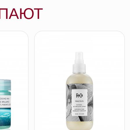
R+Co РАЗДЕЛИТЕЛЬНАЯ ПОЛОСА
интенсивный спрей для
распутывания волос, 241мл
R+CO
подробнее