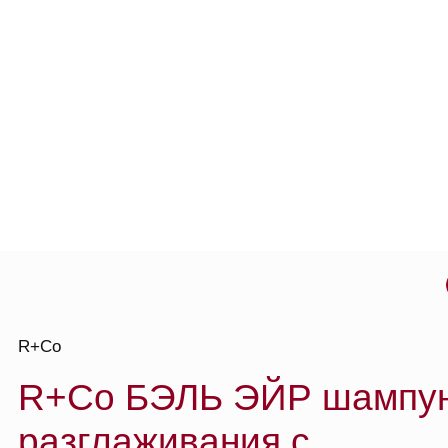
о то
R+Co
R+Co БЭЛЬ ЭЙР шампунь 
разглаживания с
антиоксидантным комплекс
(тревел), 60 мл