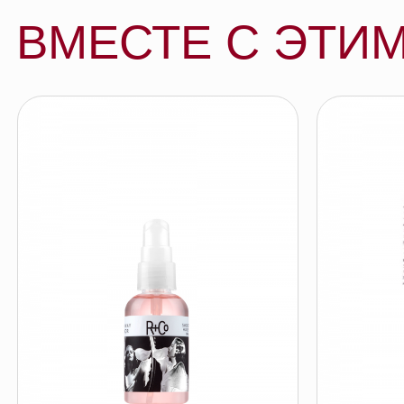
R+Co ЗАЗЕРКАЛЬЕ масло для
R+Co ROUND BRU
разглаживания и блеска, 60 мл
R+CO
R+CO
подробнее
под