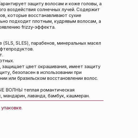
ет окрашивания, имеет защиту
н в использовании при
ьском восстановлении волос.
ая романтическая
ванда, бамбук, кашмеран.
ЮТ