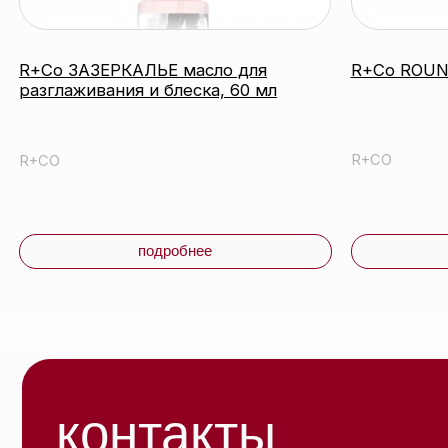
катало
контакты
акции
бренд
О нас
оплата
блог
© 2026 ООО «БЬЮТИ КОЛОР» - профессиональная
косметика.
УНП: 193285920
Публи
Юридический адрес: 220020, Республика Беларусь,
г. Минск, пр-т Победителей, д. 103, пом. 11 (11 этаж)
Полит
конфи