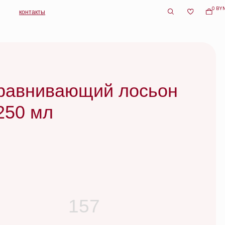
0 BYN
вающий лосьон
157
e
о очищающий шампунь для кожи