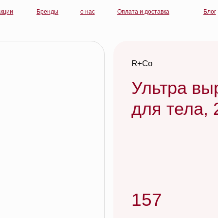
Бренды
о нас
Оплата и доставка
Блог
контакты
R+Co
Ультра выравни
для тела, 250 мл
157
R+Co ACID WASH ACV Cleansing Rins
R+Co КИСЛОТНЫЙ ДОЖДЬ деликатн