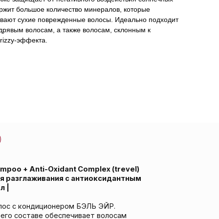
ржит большое количество минералов, которые
вают сухие поврежденные волосы. Идеально подходит
дрявым волосам, а также волосам, склонным к
rizzy-эффекта.
idant Complex (trevel)
ния с антиоксидантным
онером БЭЛЬ ЭЙР.
беспечивает волосам
щиту волосам и коже головы, а
я солнечных лучей. Содержит
осстанавливают сухие
плотным, кудрявым волосам, а
y-эффекта.
парабенов, минеральных масел
.