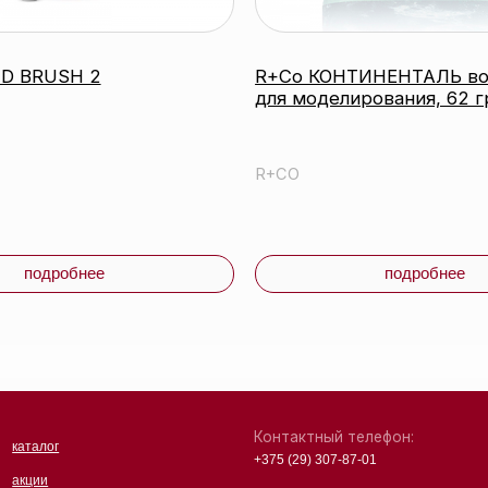
Контактный телефон:
г
+375 (29) 307-87-01
Email:
ы
info@beautycolor.by
Адрес:
г. Минск, пр-т Победителей, д. 103, пом. 17 (11
 и доставка
этаж)
чная оферта
ика
денциальности
Партнеры