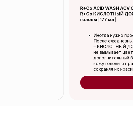
головы| 177 мл |
Иногда нужно просто отбросить 
После ежедневных укладок со ст
– КИСЛОТНЫЙ ДОЖДЬ – идеальн
не вымывает цвет, смягчает и у
дополнительный блеск волосам.
кожу головы от различных видов
сохраняя их красивыми и здоров
Добавить в к