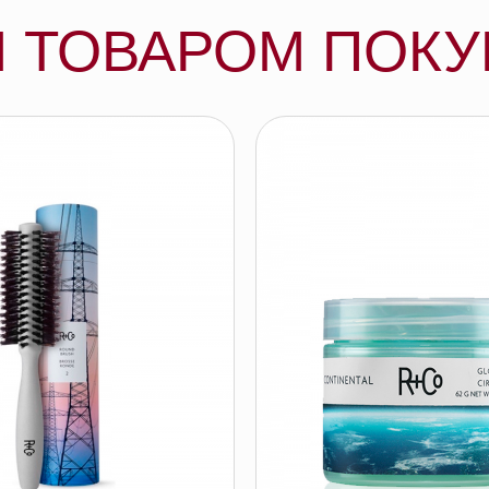
SH 2
R+Co КОНТИНЕНТАЛЬ воск-бальзам
для моделирования, 62 гр
R+CO
робнее
подробнее