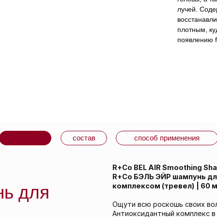
лучей. Соде
восстанавли
плотным, ку
появлению f
варе
состав
способ применения
R+Co BEL AIR Smoothing Shampoo + Anti-Ox
R+Co БЭЛЬ ЭЙР шампунь для разглажива
комплексом (тревел)
| 60 мл |
для
Ощути всю роскошь своих волос с кондици
Антиоксидантный комплекс в его составе о
шелковистость и гладкость. Гарантирует за
ом
также защищает от негативного воздействи
большое количество минералов, которые в
поврежденные волосы. Идеально подходит 
также волосам, склонным к появлению frizz
Не содержит сульфатов (SLS, SLES), 
или переработанных нефтепродуктов
100% веганский продукт.
Не тестируется на животных.