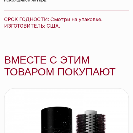
R+Co ПРЯМОЙ ЭФИР шампунь для
совершенства волос, 251 мл
R+CO
137 BYN
подробнее