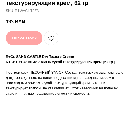
текстурирующий крем, 62 гр
крем, 62 гр
SKU:
R1WAGHT2ZA
133
BYN
R+Co SAND CASTLE Dry Texture Creme
R+Co ПЕСОЧНЫЙ ЗАМОК сухой текстурирующий
крем | 62 гр |
Out of stock
Построй свой ПЕСОЧНЫЙ ЗАМОК! Создай текстуру
укладки как после дня, проведенного на пляже под
солнцем, наслаждаясь морем и прохладным бризом.
Сухой текстурирующий крем питает и текстурирует
волосы, не утяжеляя их. Этот невесомый на волосах
R+Co SAND CASTLE Dry Texture Creme
стайлинг придает ощущение легкости и свежести.
R+Co ПЕСОЧНЫЙ ЗАМОК сухой текстурирующий крем | 62 гр |
Не содержит сульфатов (SLS, SLES), парабенов,
Построй свой ПЕСОЧНЫЙ ЗАМОК! Создай текстуру укладки как после
минеральных масел или переработанных
дня, проведенного на пляже под солнцем, наслаждаясь морем и
нефтепродуктов.
прохладным бризом. Сухой текстурирующий крем питает и
100% веганский продукт.
текстурирует волосы, не утяжеляя их. Этот невесомый на волосах
Не тестируется на животных.
Ухаживает за волосами, защищает цвет
стайлинг придает ощущение легкости и свежести.
окрашивания, имеет защиту от UV лучей и
термозащиту, безопасен в использовании при
кератиновом выпрямлении или бразильском
восстановлении волос.
Аромат RELATIVE PARADISE | ПОХОЖИЙ НА РАЙ —
яркая земляная композиция: сицилийский лимон,
мандарин, эвкалипт, зеленый чай, древесный мох,
искрящийся янтарь.