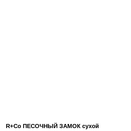
о товаре
состав
способ применения
R+Co
R+Co ПЕСОЧНЫЙ ЗАМОК
R+Co ПЕСОЧНЫЙ ЗАМОК сухой
сухой текстурирующий