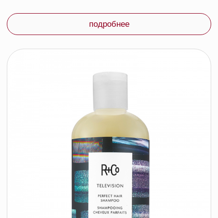
R+Co ПРИЛУНЕНИЕ спрей для защиты
от влаги, 180 мл
R+CO
194 byn
подробнее