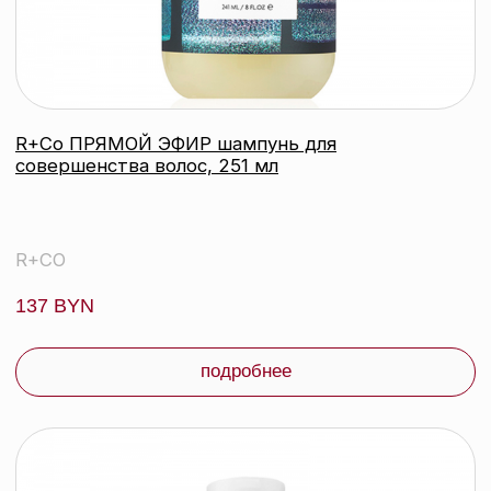
контакты
каталог
Контактный телефон:
+375 (29) 307-87-01
акции
Email:
бренды
info@beautycolor.by
Адрес:
О нас
г. Минск, пр-т Победителей, д. 103,
пом. 17 (11 этаж)
оплата и доставка
блог
время работы:
Публичная оферта
Прием заказов: пн-пт
Политика конфиденциальности
10:00 — 20:00
Работа офиса: пн-пт
Партнеры
10:00 — 17:00
Соцсети:
Инстаграм
© 2026 ООО «БЬЮТИ КОЛОР» - профессиональная косметика.