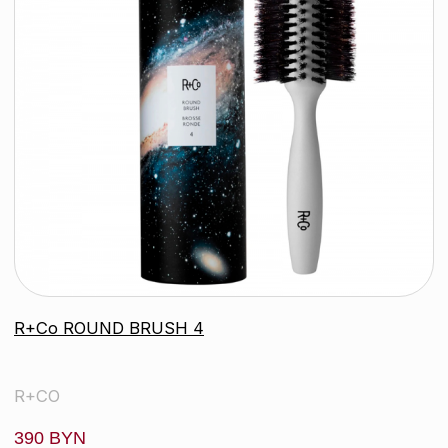
R+Co ПРЯМОЙ ЭФИР кондиционер для
совершенства волос, 251 мл
R+CO
211 byn
подробнее