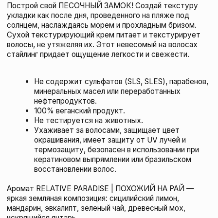
R+Co ROUND BRUSH 4
R+CO
390 BYN
подробнее