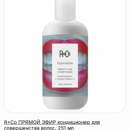
УНП: 193285920
Юридический адрес: 220020, Республика Беларусь,
г. Минск, пр-т Победителей, д. 103, пом. 11 (11 этаж)
Свидетельство о регистрации выдано
Минским горисполкомом 24.07.2019
Интернет-магазин зарегистрирован
в Торговом реестре РБ
от 07.12.2020 №498014