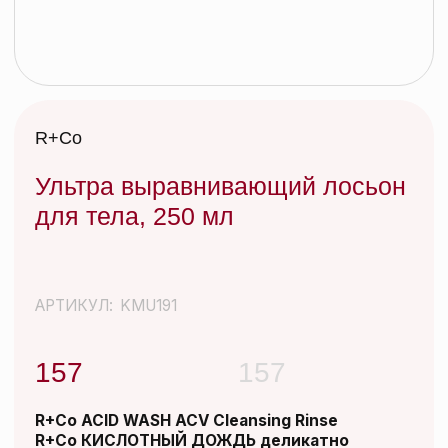
Ультра выравнивающий лосьон
для тела, 250 мл
АРТИКУЛ:
KMU191
157
157
R+Co ACID WASH ACV Cleansing Rinse
R+Co КИСЛОТНЫЙ ДОЖДЬ деликатно
очищающий шампунь для кожи головы| 177
мл |
Иногда нужно просто отбросить все
лишнее и вернуться к истокам. После
ежедневных укладок со стайлингами и
слоев сухого шампуня – КИСЛОТНЫЙ
ДОЖДЬ – идеальное очищающее
средство, которое не вымывает цвет,
смягчает и успокаивает кожу головы,
придает дополнительный блеск волосам.
Эффективно очищает волосы и кожу
головы от различных видов загрязнений
окружающей среды, сохраняя их
красивыми и здоровыми.