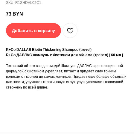
SKU:
R1SHDAL02C1
R+Co DALLAS Biotin Thickening Shampoo (trevel)
73
BYN
R+Co ДАЛЛАС шампунь с биотином для объема
(тревел) | 60 мл |
Техасский объем всегда в моде! Шампунь ДАЛЛАС с
Добавить в корзину
революционной формулой с биотином укрепляет,
питает и придает силу тонким волосам от корней до
самых кончиков. Придает еще больше объема и
плотности, улучшает кератиновую структуру и
укрепляет волосяной стержень по всей длине.
R+Co DALLAS Biotin Thickening Shampoo (trevel)
R+Co ДАЛЛАС шампунь с биотином для объема (тревел) | 60 мл |
Не содержит сульфатов (SLS, SLES), парабенов,
минеральных масел или переработанных
Техасский объем всегда в моде! Шампунь ДАЛЛАС с революционной
нефтепродуктов.
формулой с биотином укрепляет, питает и придает силу тонким
100% веганский продукт.
волосам от корней до самых кончиков. Придает еще больше объема и
Не тестируется на животных.
плотности, улучшает кератиновую структуру и укрепляет волосяной
Ухаживает за волосами, защищает цвет
окрашивания, имеет защиту от UV лучей и
стержень по всей длине.
термозащиту, безопасен в использовании при
кератиновом выпрямлении или бразильском
восстановлении волос.
Аромат DARK WAVES | ТЕМНЫЕ ВОЛНЫ теплая
романтическая композиция: кардамон, ананас,
мандарин, лаванда, бамбук, кашмеран.
СРОК ГОДНОСТИ: Смотри на упаковке.