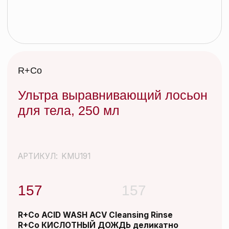
Ультра выравнивающий лосьон
для тела, 250 мл
АРТИКУЛ:
KMU191
157
157
R+Co ACID WASH ACV Cleansing Rinse
R+Co КИСЛОТНЫЙ ДОЖДЬ деликатно
очищающий шампунь для кожи головы| 177
мл |
Иногда нужно просто отбросить все
лишнее и вернуться к истокам. После
ежедневных укладок со стайлингами и
слоев сухого шампуня – КИСЛОТНЫЙ
ДОЖДЬ – идеальное очищающее
средство, которое не вымывает цвет,
смягчает и успокаивает кожу головы,
придает дополнительный блеск волосам.
Эффективно очищает волосы и кожу
головы от различных видов загрязнений
окружающей среды, сохраняя их
красивыми и здоровыми.
Добавить в корзину