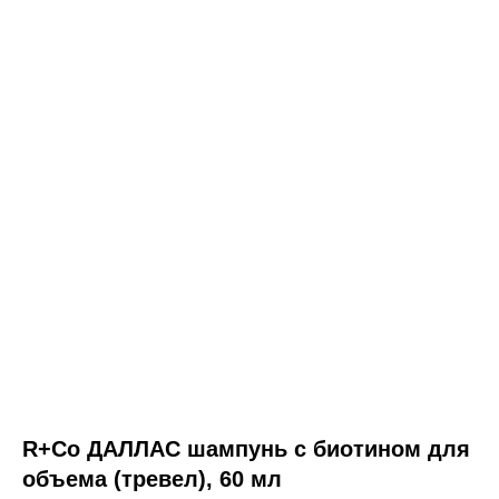
о товаре
состав
способ применения
R+Co
R+Co ДАЛЛАС шампунь с
R+Co ДАЛЛАС шампунь с биотином для
биотином для объема
объема (тревел), 60 мл
(тревел), 60 мл