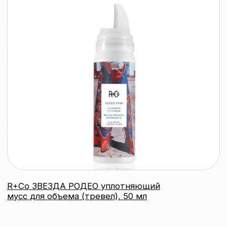
г. Минск, пр-т Победителей, д. 103, пом. 11 (11 этаж)
Свидетельство о регистрации выдано
Минским горисполкомом 24.07.2019
Интернет-магазин зарегистрирован
в Торговом реестре РБ
от 07.12.2020 №498014