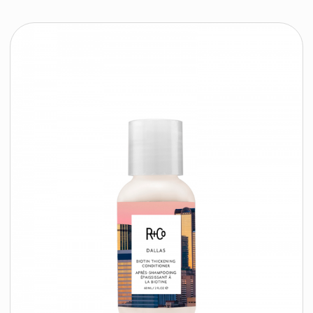
R+Co ROUND BRUSH 2
R+CO
294 byn
подробнее