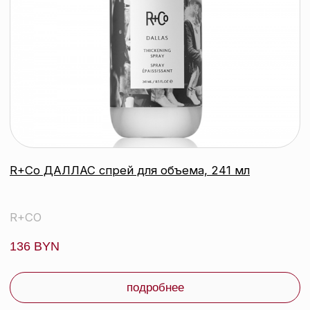
R+Co ЗВЕЗДА РОДЕО уплотняющий
мусс для объема (тревел), 50 мл
R+CO
99 byn
подробнее