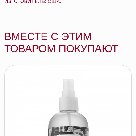
R+Co ДАЛЛАС кондиционер с
биотином для объема (тревел), 60 мл
R+CO
77 BYN
подробнее