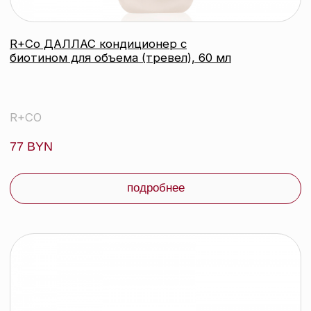
контакты
каталог
Контактный телефон:
+375 (29) 307-87-01
акции
Email:
бренды
info@beautycolor.by
Адрес:
О нас
г. Минск, пр-т Победителей, д. 103,
пом. 17 (11 этаж)
оплата и доставка
блог
время работы:
Публичная оферта
Прием заказов: пн-пт
Политика конфиденциальности
10:00 — 20:00
Работа офиса: пн-пт
Партнеры
10:00 — 17:00
Соцсети:
Инстаграм
© 2026 ООО «БЬЮТИ КОЛОР» - профессиональная косметика.
УНП: 193285920
Юридический адрес: 220020, Республика Беларусь,