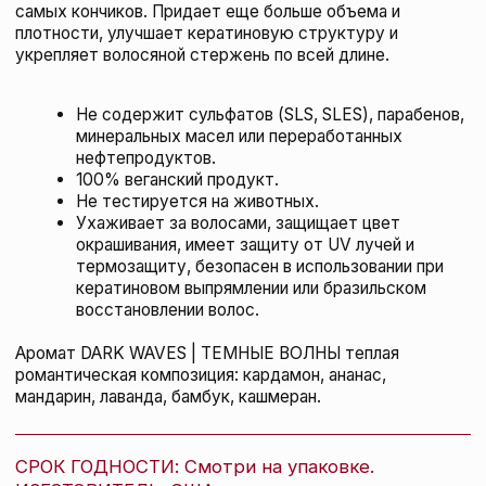
R+Co ДАЛЛАС спрей для объема, 241 мл
R+CO
136 BYN
подробнее