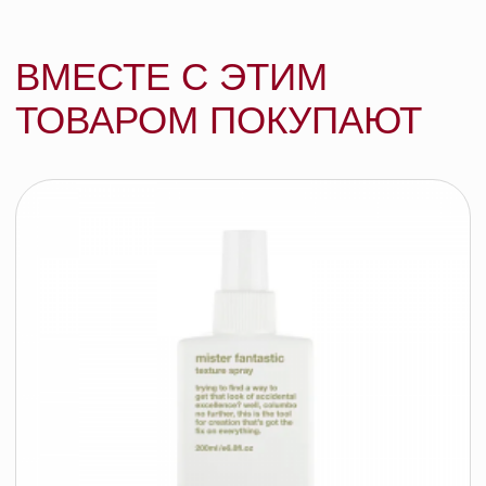
EVO Увлажняющий кондиционер
[терапевт] therapist, 300 мл
EVO
подробнее