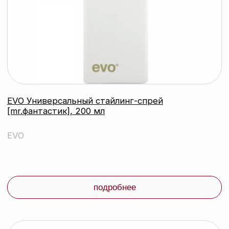
EVO Маска для интенсивного увлажнения
великий у [влажнитель] the great hydrator
(тревел), 30 мл
EVO
подробнее