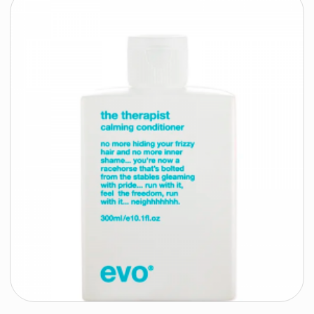
EVO Несмываемый кондиционер с термо-
защитой [благо]датный день, 200 мл
EVO