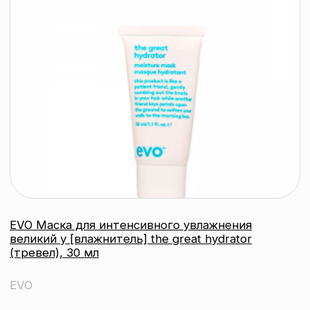
Инстаграм
© 2026 ООО «БЬЮТИ КОЛОР» - профессиональная косметика.
УНП: 193285920
Юридический адрес: 220020, Республика Беларусь,
г. Минск, пр-т Победителей, д. 103, пом. 11 (11 этаж)
Свидетельство о регистрации выдано
Минским горисполкомом 24.07.2019
Интернет-магазин зарегистрирован
в Торговом реестре РБ
от 07.12.2020 №498014