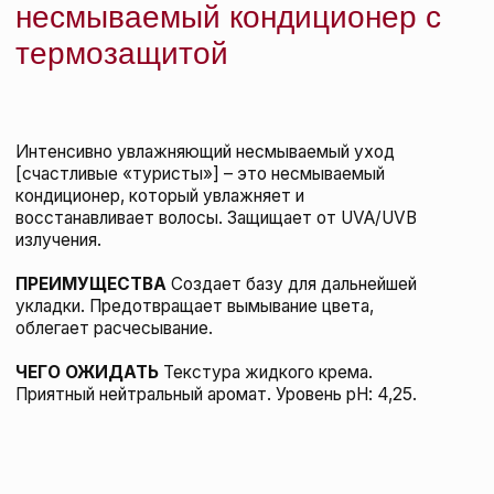
EVO Универсальный стайлинг-спрей
[mr.фантастик], 200 мл
EVO
подробнее