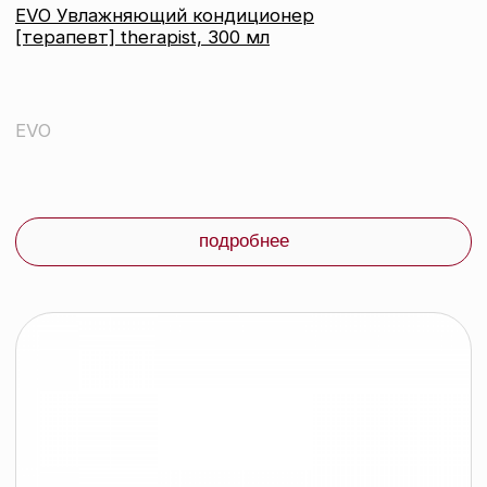
подробнее
контакты
каталог
Контактный телефон:
+375 (29) 307-87-01
акции
Email:
бренды
info@beautycolor.by
Адрес:
О нас
г. Минск, пр-т Победителей, д. 103,
пом. 17 (11 этаж)
оплата и доставка
блог
время работы:
Публичная оферта
Прием заказов: пн-пт
Политика конфиденциальности
10:00 — 20:00
Работа офиса: пн-пт
Партнеры
10:00 — 17:00
Соцсети: