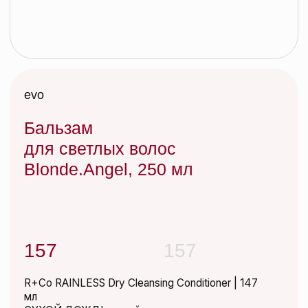
Бальзам
для светлых волос
Blonde.Angel, 250 мл
157
157
R+Co RAINLESS Dry Cleansing Conditioner | 147
мл
СУХОЙ ДОЖДЬ сухой шампунь-кондиционер
для кудрявых волос | 147 мл
Да-да, ДОЖДЬ может быть СУХИМ. Сухой
шампунь-кондиционер деликатно удаляет
загрязнения, питает и освежает кудрявые
волосы
Добавить в корзину