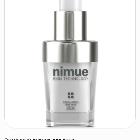
Прием заказов: пн-пт
Политика конфиденциальности
10:00 — 20:00
Работа офиса: пн-пт
Партнеры
10:00 — 17:00
Соцсети:
Инстаграм
© 2026 ООО «БЬЮТИ КОЛОР» - профессиональная косметика.
УНП: 193285920
Юридический адрес: 220020, Республика Беларусь,
г. Минск, пр-т Победителей, д. 103, пом. 11 (11 этаж)
Свидетельство о регистрации выдано
Минским горисполкомом 24.07.2019
Интернет-магазин зарегистрирован
в Торговом реестре РБ
от 07.12.2020 №498014