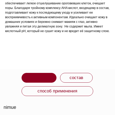
бережно снимает макияж с глаз, активно увлажняя и
обеспечивает легкое отшелушивание ороговевших клеток, очищает
питая эту деликатную зону.
поры. Благодаря тройному комплексу AHA кислот, входящему в состав,
Не содержит мыла.
Имеет кислотный рН, который не сушит кожу и не
подготавливает кожу к последующему уходу и усиливает ее
вредит её защитному слою.
восприимчивость к активным компонентам. Идеально очищает кожу в
домашних условиях и бережно снимает макияж с глаз, активно
Активные ингредиенты:
увлажняя и питая эту деликатную зону. Не содержит мыла. Имеет
1,4% тройной комплекс AHA (молочная,
кислотный рН, который не сушит кожу и не вредит её защитному слою.
гликолевая, лимонная);
эфир витамина А;
эфир витамина Е.
Подходят для
всех типов кожи, кроме
чувствительной.
pH 4.5.
ВМЕСТЕ С ЭТИМ
ТОВАРОМ ПОКУПАЮТ