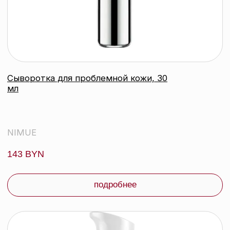
Кондиционер
NIMUE
137 byn
подробнее
контакты
каталог
Контактный телефон:
+375 (29) 307-87-01
акции
Email:
бренды
info@beautycolor.by
Адрес:
О нас
г. Минск, пр-т Победителей, д. 103,
пом. 17 (11 этаж)
оплата и доставка
блог
время работы:
Публичная оферта