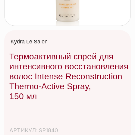
Термоактивный спрей для
интенсивного восстановления
волос Intense Reconstruction
Thermo-Active Spray,
150 мл
АРТИКУЛ: SP1840
140 byn
Термоактивный спрей восстанавливает
и выравнивает волосяную кутикулу.
Активизируется от теплового
воздействия фена, защищает волосы во
время укладки. Интенсивно увлажняет,
придает волосам мягкость,
эластичность и зеркальный блеск,
облегчает расчесывание.
СРОК ГОДНОСТИ: указан на упаковке.
ИЗГОТОВИТЕЛЬ: Франция.