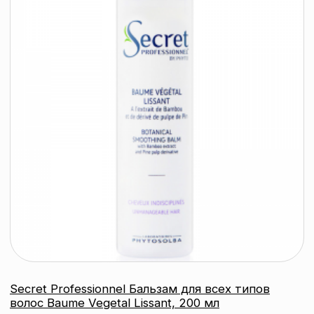
каталог
Контактный телефон:
+375 (29) 307-87-01
акции
Email:
бренды
info@beautycolor.by
Адрес:
О нас
г. Минск, пр-т Победителей, д. 103,
пом. 17 (11 этаж)
оплата и доставка
блог
время работы:
Публичная оферта
Прием заказов: пн-пт
Политика конфиденциальности
10:00 — 20:00
Работа офиса: пн-пт
Партнеры
10:00 — 17:00
Соцсети:
Инстаграм
© 2026 ООО «БЬЮТИ КОЛОР» - профессиональная косметика.
УНП: 193285920
Юридический адрес: 220020, Республика Беларусь,
г. Минск, пр-т Победителей, д. 103, пом. 11 (11 этаж)
Свидетельство о регистрации выдано
Минским горисполкомом 24.07.2019
Интернет-магазин зарегистрирован
в Торговом реестре РБ
от 07.12.2020 №498014