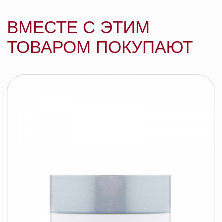
Secret Professionnel Детокс шампунь для
волос и кожи головы Detox Shampoo /
Shampooing Detoxifiant, 200 мл
KYDRA LE SALON