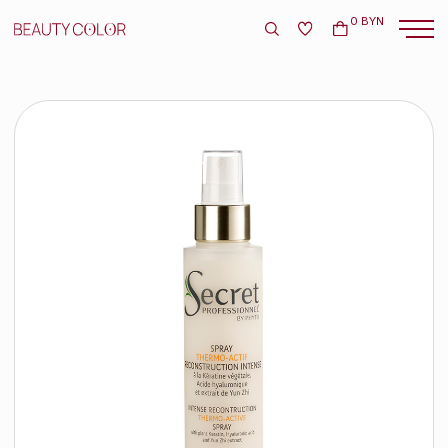
0 BYN
Kydra Le Salon