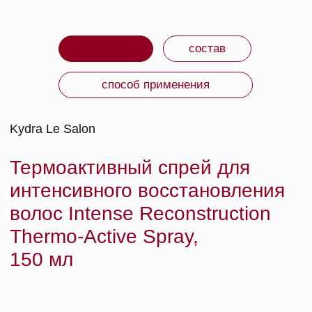
эластичность и зеркальный блеск, облегчает
расчесывание.
ПРЕИМУЩЕСТВА
Растительный кератин, который по структуре совпадает
с кератином волос, глубоко проникает в кортекс,
заполняет поврежденные участки и полностью
восстанавливает внутреннюю структуру.
ЧЕГО ОЖИДАТЬ
Невесомая текстура спрея. Приятный аромат.
СРОК ГОДНОСТИ: указан на упаковке.
ИЗГОТОВИТЕЛЬ: Франция.
ВМЕСТЕ С ЭТИМ
ТОВАРОМ ПОКУПАЮТ