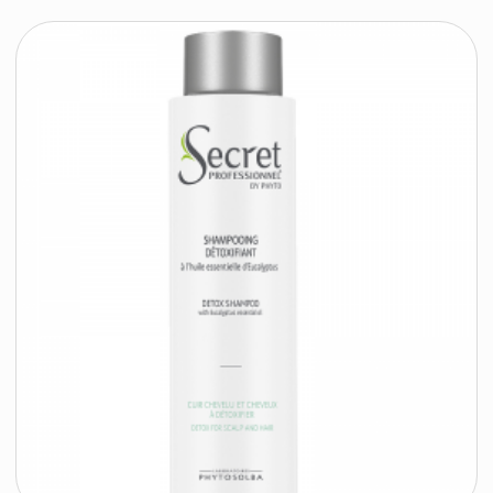
Secret Professionnel Бальзам для всех типов
волос Baume Vegetal Lissant, 200 мл
KYDRA LE SALON
95 byn
подробнее
Нет в наличии