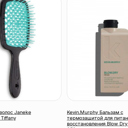
Janeke
Kevin.Murphy Бальзам с
y
термозащитой для питания и
восстановления Blow Dry Rinse,
250 мл
KEVIN.MURPHY
робнее
подробнее
Контактный телефон:
г
+375 (29) 307-87-01