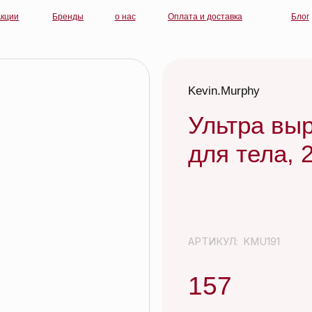
Бренды
о нас
Оплата и доставка
Блог
контакты
Kevin.Murphy
Ультра выравни
для тела, 250 мл
АРТИКУЛ:
KMU191
157
Иногда нужно просто отбросить все ли
ежедневных укладок со стайлингами и 