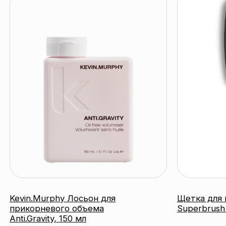
Kevin.Murphy Лосьон для
Щетка для волос 
прикорневого объема
Superbrush Tiffan
Anti.Gravity, 150 мл
KEVIN.MURPHY
KEVIN.MURPHY
подробнее
под
катало
контакты
акции