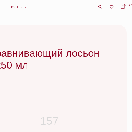
0 BYN
вающий лосьон
157
шнее и вернуться к истокам. После
слоев сухого шампуня –