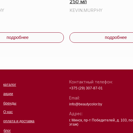
Email:
ы
info@beautycolor.by
Адрес:
г. Минск, пр-т Победителей, д. 103, пом. 17 (11
 и доставка
этаж)
чная оферта
ика
денциальности
Партнеры