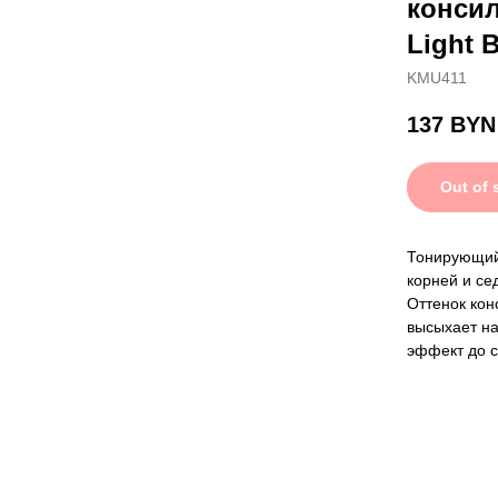
консил
Light 
KMU411
137
BYN
Out of 
Тонирующий
корней и се
Оттенок кон
высыхает на
эффект до с