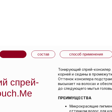
варе
состав
способ применения
Тонирующий спрей-консилер для быстрой к
корней и седины в промежутках между окра
Оттенок консилера подстраивается под нат
спрей-
высыхает на волосах и обеспечивает стой
до следующего мытья головы. Доступен в 4
h.Me
ПРЕИМУЩЕСТВА
Микрокрасящие пигменты спрея смеш
оттенком волос для коррекции нужных
полимеры – помогают красящим пигме
волосах в течение дня, там, где это 
Апельсиновое масло придает волосам 
без склеивания.
Витамин E сохраняет интенсивность 
упаковке и на волосах.
ЧЕГО ОЖИДАТЬ
Спрей с мелкодисперсным распылением. Св
оттенок. Подходит для всех типов волос.