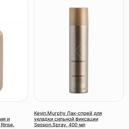
Kevin.Murphy Лак-спрей для
укладки сильной фиксации
Session.Spray, 400 мл
KEVIN.MURPHY
подробнее
время работы:
Прием заказов: пн-пт 10:00 — 20:00