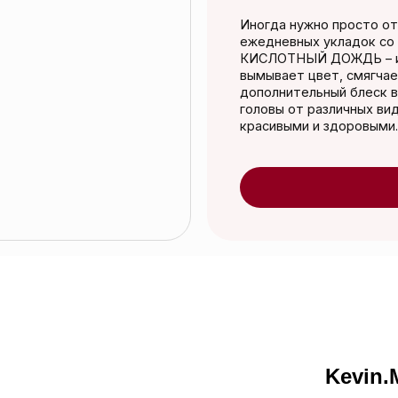
КИСЛОТНЫЙ ДОЖДЬ – идеальное очищ
вымывает цвет, смягчает и успокаивае
дополнительный блеск волосам. Эффек
головы от различных видов загрязнени
красивыми и здоровыми.
Добавить в к
Kevin.