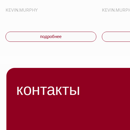
бренд
О нас
оплата
блог
© 2026 ООО «БЬЮТИ КОЛОР» - профессиональная
косметика.
УНП: 193285920
Публи
Юридический адрес: 220020, Республика Беларусь,
г. Минск, пр-т Победителей, д. 103, пом. 11 (11 этаж)
Полит
конфи