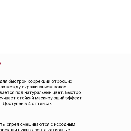
оррекции отросших
шиванием волос.
уральный цвет. Быстро
кий маскирующий эффект
 оттенках.
иваются с исходным
 зон, а катионные
нтам оставаться на
необходимо.
атласный блеск и сияние
красящих пигментов в
етло-коричневый