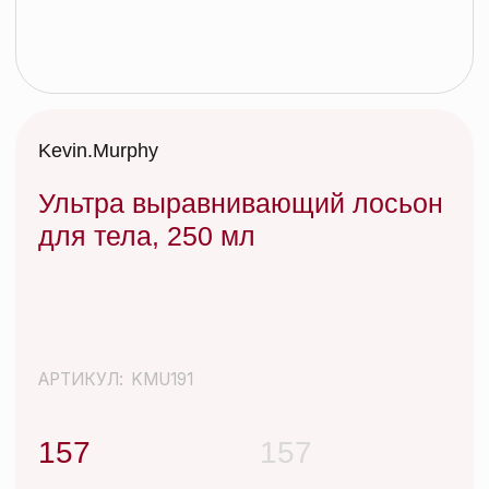
Ультра выравнивающий лосьон
для тела, 250 мл
АРТИКУЛ:
KMU191
157
157
Иногда нужно просто отбросить все лишнее и
вернуться к истокам. После ежедневных укладок
со стайлингами и слоев сухого шампуня –
КИСЛОТНЫЙ ДОЖДЬ – идеальное очищающее
средство, которое не вымывает цвет, смягчает и
успокаивает кожу головы, придает
дополнительный блеск волосам. Эффективно
очищает волосы и кожу головы от различных
видов загрязнений окружающей среды, сохраняя
их красивыми и здоровыми.
Добавить в корзину