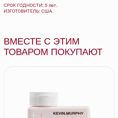
Kevin.Murphy Бальзам для объема и
уплотнения волос Plumping.Rinse, 250
мл
KEVIN.MURPHY
подробнее