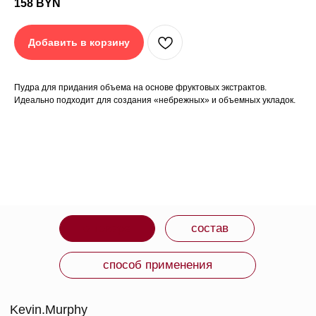
158
BYN
ПРЕИМУЩЕСТВА
Лосьон для укладки, инкапсулированный в форму пудры.
Уплотняет волосы, не склеивая и не утяжеляя их.
Обеспечивает объем в прикорневой зоне.
Добавить в корзину
ЧЕГО ОЖИДАТЬ
Средство с текстурой воздушной пудры.
Пудра для придания объема на основе фруктовых экстрактов.
Идеально подходит для создания «небрежных» и объемных укладок.
СРОК ГОДНОСТИ: 5 лет.
ИЗГОТОВИТЕЛЬ: США.
ВМЕСТЕ С ЭТИМ
ТОВАРОМ ПОКУПАЮТ