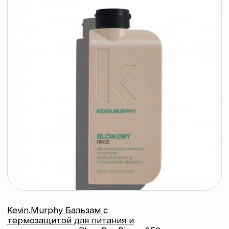
10:00 — 20:00
Работа офиса: пн-пт
Партнеры
10:00 — 17:00
Соцсети:
Инстаграм
© 2026 ООО «БЬЮТИ КОЛОР» - профессиональная косметика.
УНП: 193285920
Юридический адрес: 220020, Республика Беларусь,
г. Минск, пр-т Победителей, д. 103, пом. 11 (11 этаж)
Свидетельство о регистрации выдано
Минским горисполкомом 24.07.2019
Интернет-магазин зарегистрирован
в Торговом реестре РБ
от 07.12.2020 №498014