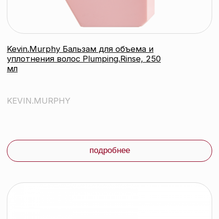
мягкой фиксацией Easy.Rider, 100 гр
KEVIN.MURPHY
подробнее
контакты
каталог
Контактный телефон:
+375 (29) 307-87-01
акции
Email:
бренды
info@beautycolor.by
Адрес:
О нас
г. Минск, пр-т Победителей, д. 103,
пом. 17 (11 этаж)
оплата и доставка
блог
время работы:
Публичная оферта
Прием заказов: пн-пт
Политика конфиденциальности