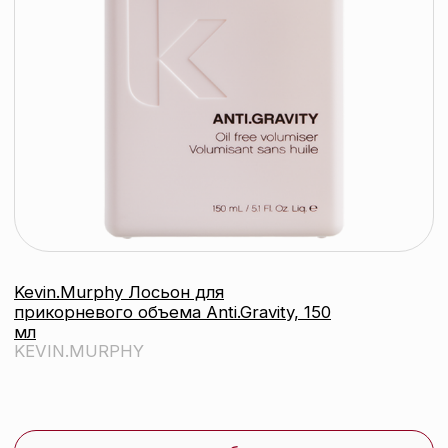
Kevin.Murphy Бальзам с
термозащитой для питания и
восстановления Blow Dry Rinse, 250
мл
KEVIN.MURPHY