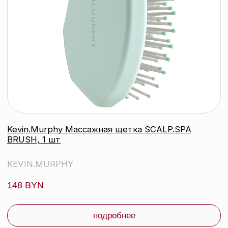
Kevin.Murphy Лосьон для объема и
уплотнения волос Full.Again, 150 мл
KEVIN.MURPHY
137 byn
подробнее