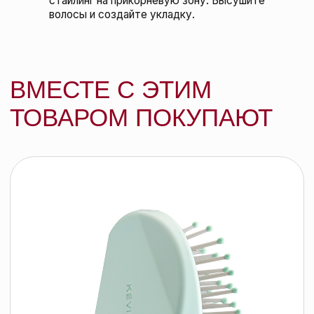
Kevin.Murphy Матовая паста для
текстуры с сильной фиксацией
Night.Rider, 30 гр
KEVIN.MURPHY
61 BYN
подробнее