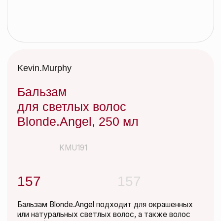
Бальзам
для светлых волос
Blonde.Angel, 250 мл
KMU191
157
157
Бальзам Blonde.Angel подходит для окрашенных
или натуральных светлых волос, а также волос
сединой. Поддерживает блеск и яркость цвета
светлых волос, разглаживает, придает
эластичность и объем.
Бальзам с невесомой текстурой. Упаковка из
биоразлагаемого пластика. Формула не наносит
вреда окружающей среде.
Добавить в корзину