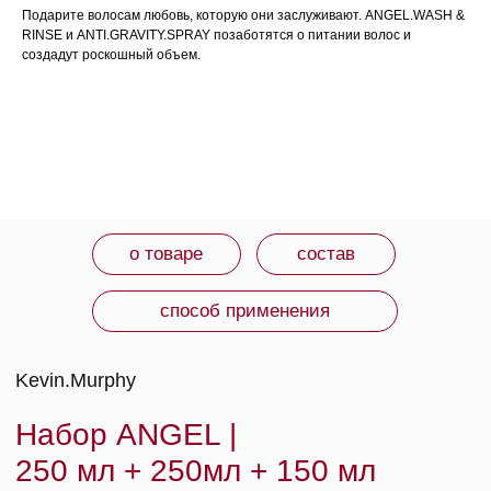
СРОК ГОДНОСТИ: 4 года.
Подарите волосам любовь, которую они заслуживают. ANGEL.WASH &
ИЗГОТОВИТЕЛЬ: Испания.
RINSE и ANTI.GRAVITY.SPRAY позаботятся о питании волос и
создадут роскошный объем.
состав
[АНГЕЛ]
шампунь
+ [АНГЕЛ]
бальзам
+
[АНТИ.ГРАВИТИ]
спрей
| 250 мл + 250 мл + 150 мл
СПОСОБ ПРИМЕНЕНИЯ
Использовать кМассажными движениями
нанесите шампунь на влажную кожу головы,
вспеньте. Пену равномерно распределите по
всей длине
Кондиционер распределите по всей длине
влажных вымытых волос, затем смойте.
Разделите локоны на пряди и нанесите спрей-