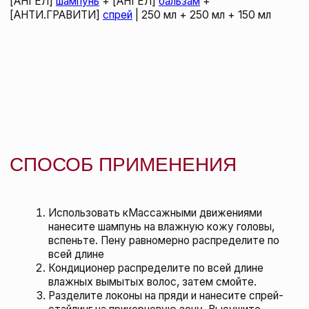
Kevin.Murphy Массажная щетка SCALP.SPA
BRUSH, 1 шт
KEVIN.MURPHY
148 BYN
подробнее