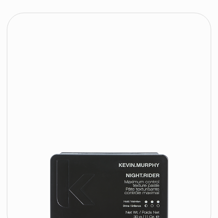
Kevin.Murphy Интенсивная сыворотка-
уход в ампулах для защиты и
стойкости цвета волос | 3*12 мл
KEVIN.MURPHY
200 byn
подробнее