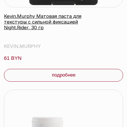
контакты
каталог
Контактный телефон:
+375 (29) 307-87-01
акции
Email:
бренды
info@beautycolor.by
Адрес:
О нас
г. Минск, пр-т Победителей, д. 103,
пом. 17 (11 этаж)
оплата и доставка
блог
время работы:
Публичная оферта
Прием заказов: пн-пт
Политика конфиденциальности
10:00 — 20:00
Работа офиса: пн-пт
Партнеры
10:00 — 17:00
Соцсети:
Инстаграм
© 2026 ООО «БЬЮТИ КОЛОР» - профессиональная косметика.
УНП: 193285920
Юридический адрес: 220020, Республика Беларусь,
г. Минск, пр-т Победителей, д. 103, пом. 11 (11 этаж)