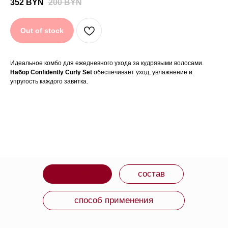
352
BYN
200
BYN
СРОК ГОДНОСТИ: 4 года.
Out of stock
ИЗГОТОВИТЕЛЬ: Испания.
Идеальное комбо для ежедневного ухода за кудрявыми волосами.
ВМЕСТЕ С ЭТИМ
Набор Confidently Curly Set
обеспечивает уход, увлажнение и
упругость каждого завитка.
ТОВАРОМ ПОКУПАЮТ