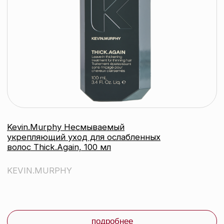
© 2026 ООО «БЬЮТИ КОЛОР» - профессиональная косметика.
УНП: 193285920
Юридический адрес: 220020, Республика Беларусь,
г. Минск, пр-т Победителей, д. 103, пом. 11 (11 этаж)
Свидетельство о регистрации выдано
Минским горисполкомом 24.07.2019
Интернет-магазин зарегистрирован
в Торговом реестре РБ
от 07.12.2020 №498014