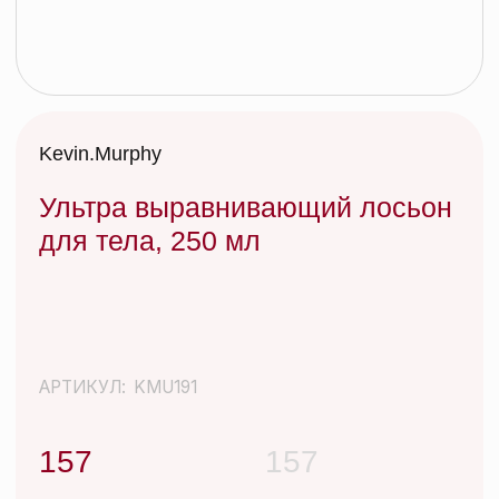
Ультра выравнивающий лосьон
для тела, 250 мл
АРТИКУЛ:
KMU191
157
157
Иногда нужно просто отбросить все лишнее и
вернуться к истокам. После ежедневных укладок
со стайлингами и слоев сухого шампуня –
КИСЛОТНЫЙ ДОЖДЬ – идеальное очищающее
средство, которое не вымывает цвет, смягчает и
успокаивает кожу головы, придает
дополнительный блеск волосам. Эффективно
очищает волосы и кожу головы от различных
видов загрязнений окружающей среды, сохраняя
их красивыми и здоровыми.
Добавить в корзину