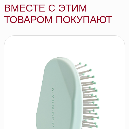
Kevin.Murphy Лосьон для
прикорневого объема Anti.Gravity, 150
мл
KEVIN.MURPHY
подробнее