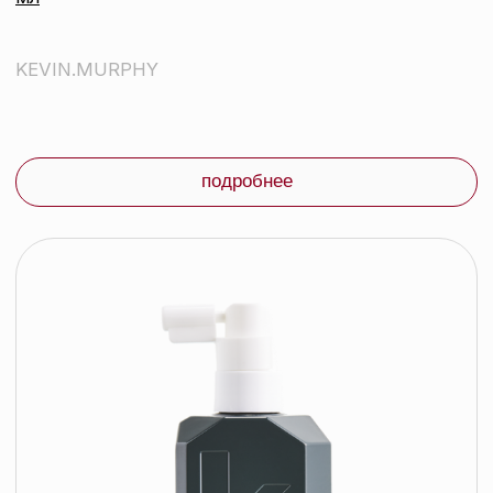
подробнее
контакты
каталог
Контактный телефон:
+375 (29) 307-87-01
акции
Email:
бренды
info@beautycolor.by
Адрес:
О нас
г. Минск, пр-т Победителей, д. 103,
пом. 17 (11 этаж)
оплата и доставка
блог
время работы:
Публичная оферта
Прием заказов: пн-пт
Политика конфиденциальности
10:00 — 20:00
Работа офиса: пн-пт
Партнеры
10:00 — 17:00
Соцсети:
Инстаграм