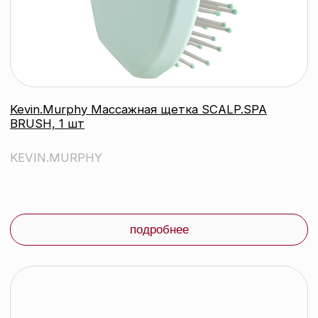
Kevin.Murphy Несмываемый
укрепляющий уход для ослабленных
волос Thick.Again, 100 мл
KEVIN.MURPHY
подробнее