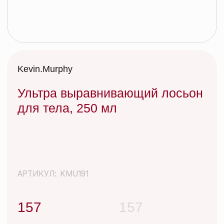
Ультра выравнивающий лосьон
для тела, 250 мл
АРТИКУЛ:
KMU191
157
157
Иногда нужно просто отбросить все лишнее и
вернуться к истокам. После ежедневных укладок
со стайлингами и слоев сухого шампуня –
КИСЛОТНЫЙ ДОЖДЬ – идеальное очищающее
средство, которое не вымывает цвет, смягчает и
успокаивает кожу головы, придает
дополнительный блеск волосам. Эффективно
очищает волосы и кожу головы от различных
видов загрязнений окружающей среды, сохраняя
их красивыми и здоровыми.
Добавить в корзину