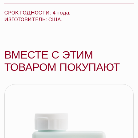
Kevin.Murphy Лак-спрей для укладки
сильной фиксации Session.Spray, 400
мл
KEVIN.MURPHY
подробнее