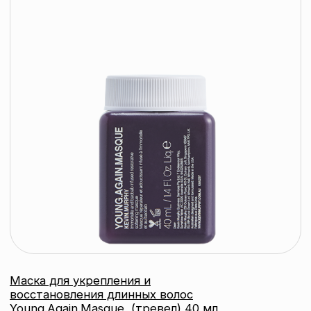
Работа офиса: пн-пт
Партнеры
10:00 — 17:00
Соцсети:
Инстаграм
© 2026 ООО «БЬЮТИ КОЛОР» - профессиональная косметика.
УНП: 193285920
Юридический адрес: 220020, Республика Беларусь,
г. Минск, пр-т Победителей, д. 103, пом. 11 (11 этаж)
Свидетельство о регистрации выдано
Минским горисполкомом 24.07.2019
Интернет-магазин зарегистрирован
в Торговом реестре РБ
от 07.12.2020 №498014