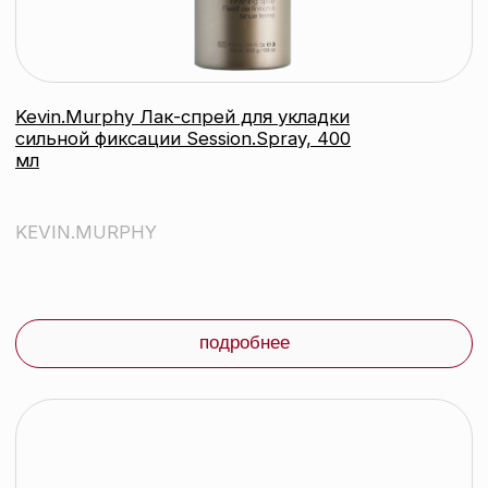
KEVIN.MURPHY
подробнее
контакты
каталог
Контактный телефон:
+375 (29) 307-87-01
акции
Email:
бренды
info@beautycolor.by
Адрес:
О нас
г. Минск, пр-т Победителей, д. 103,
пом. 17 (11 этаж)
оплата и доставка
блог
время работы:
Публичная оферта
Прием заказов: пн-пт
Политика конфиденциальности
10:00 — 20:00