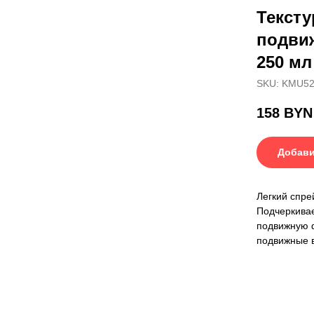
Тексту
подвиж
250 мл
SKU:
KMU52
158
BYN
Добави
Легкий спре
Подчеркивае
подвижную ф
подвижные 