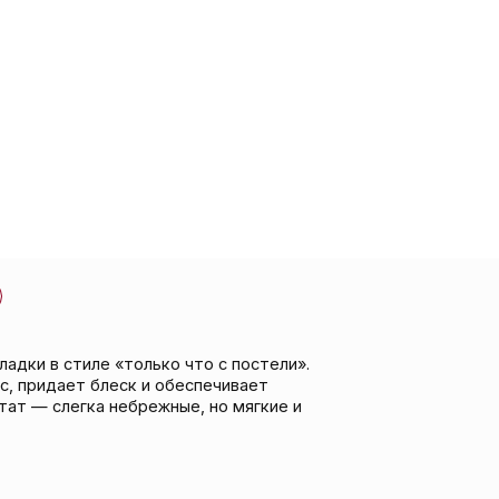
«только что с постели».
ск и обеспечивает
ебрежные, но мягкие и
з эффекта утяжеления.
я имбиря и листьев
защиту и подвижную
стуры и цвета.
азлагаемого пластика.
де.