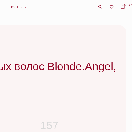
0 BYN
ос Blonde.Angel,
157