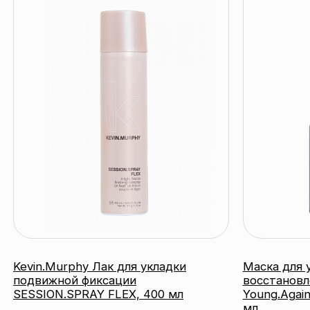
Kevin.Murphy Лак для укладки
Маска для укрепл
подвижной фиксации
восстановления д
SESSION.SPRAY FLEX, 400 мл
Young.Again.Masqu
мл
KEVIN.MURPHY
KEVIN.MURPHY
103 BYN
40 BYN
подробнее
под
катало
контакты
акции