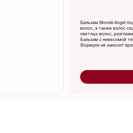
Бальзам Blonde.Angel подходит для ок
волос, а также волос сединой. Поддер
светлых волос, разглаживает, придает
Бальзам с невесомой текстурой. Упако
Формула не наносит вреда окружающе
Добавить в к