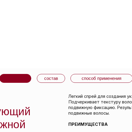
варе
состав
способ применения
Легкий спрей для создания укладки в стиле 
Подчеркивает текстуру волос, придает бле
подвижную фиксацию. Результат — слегка н
щий
подвижные волосы.
ой
ПРЕИМУЩЕСТВА
50 мл
Текстурирует и разделяет волосы бе
Экстракты семян подсолнечника, корн
камелии обеспечивают необходимую 
фиксацию в течение всего дня.
Предотвращает эффект пушения.
Подходит для волос любого типа, тек
ЧЕГО ОЖИДАТЬ
Спрей с легкой текстурой. Упаковка из биор
Формула не наносит вреда окружающей сре