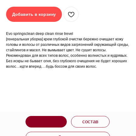
Evo springsclean deep clean rinse trevel
Добавить в корзину
[генеральная уборка] крем глубокой очистки
бережно очищает кожу головы
и волосы от различных видов загрязнений
окружающей среды, стайлингов и масел. Не
Evo springsclean deep clean rinse trevel
вымывает цвет. Не сушит волосы. Рекомендован
для всех типов волос, особенно волнистых и
[генеральная уборка] крем глубокой очистки бережно очищает кожу
кудрявых. Без искры не бывает огня, без глубокого
головы и волосы от различных видов загрязнений окружающей среды,
очищения не будет хороших волос…идти
стайлингов и масел. Не вымывает цвет. Не сушит волосы.
вперед….будь боссом для своих волос
Рекомендован для всех типов волос, особенно волнистых и кудрявых.
ПРЕИМУЩЕСТВА
Без искры не бывает огня, без глубокого очищения не будет хороших
Универсальное средство, которой подойдет всем
волос…идти вперед….будь боссом для своих волос.
типам волос: натуральным, окрашенным, пористым и
кудрявым. Деликатно удаляет различные виды
загрязнений с волос и кожи головы. Крем глубокой
очистки рекомендуется использовать каждое 3 или
4 мытье.
ЧЕГО ОЖИДАТЬ
Подходит для вегетарианцев, без глютена, без
трюков, тестируется на людях.
Активные ингредиенты:
ПАВ из кокосового масла;
Масло жожоба;
Масло авокадо;
Протеины киноа.