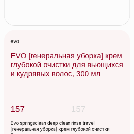
EVO [генеральная уборка] крем
глубокой очистки для вьющихся
и кудрявых волос, 300 мл
157
157
Evo springsclean deep clean rinse trevel
[генеральная уборка] крем глубокой очистки
бережно очищает кожу головы и волосы от
различных видов загрязнений окружающей среды,
стайлингов и масел. Не вымывает цвет. Не сушит
волосы. Рекомендован для всех типов волос,
особенно волнистых и кудрявых.
Без искры не бывает огня, без глубокого очищения
не будет хороших волос…идти вперед….будь
боссом для своих волос.
Добавить в корзину