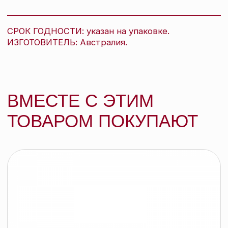
EVO [головокружительный] ко-вошинг
для вьющихся и кудрявых волос, 300 мл
EVO
подробнее