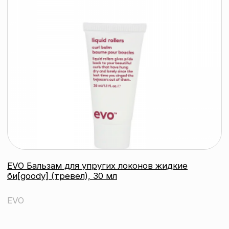
EVO [пружина] стайлинг-крем для вьющихся
и кудрявых волос, 200 мл
EVO