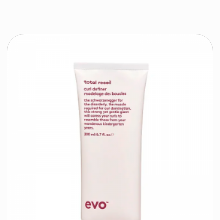
время работы:
Публичная оферта
Прием заказов: пн-пт
Политика конфиденциальности
10:00 — 20:00
Работа офиса: пн-пт
Партнеры
10:00 — 17:00
Соцсети:
Инстаграм
© 2026 ООО «БЬЮТИ КОЛОР» - профессиональная косметика.
УНП: 193285920
Юридический адрес: 220020, Республика Беларусь,
г. Минск, пр-т Победителей, д. 103, пом. 11 (11 этаж)
Свидетельство о регистрации выдано
Минским горисполкомом 24.07.2019
Интернет-магазин зарегистрирован
в Торговом реестре РБ
от 07.12.2020 №498014