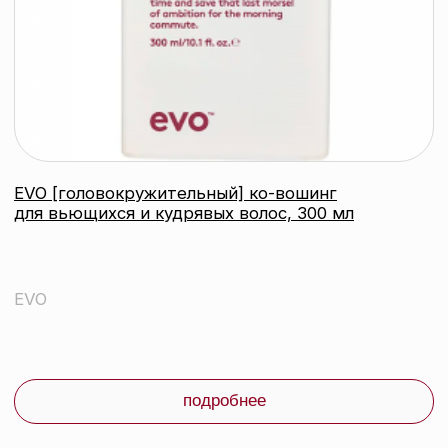
EVO [упругий завиток] смываемый уход
для вьющихся и кудрявых волос, 200 мл
EVO
подробнее
контакты
каталог
Контактный телефон:
+375 (29) 307-87-01
акции
Email:
бренды
info@beautycolor.by
Адрес:
О нас
г. Минск, пр-т Победителей, д. 103,
пом. 17 (11 этаж)
оплата и доставка
блог