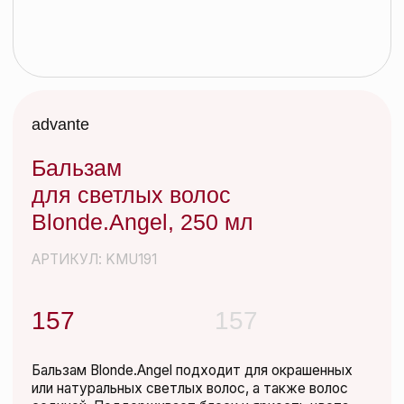
Бальзам
для светлых волос
Blonde.Angel, 250 мл
АРТИКУЛ: KMU191
157
157
Бальзам Blonde.Angel подходит для окрашенных
или натуральных светлых волос, а также волос
сединой. Поддерживает блеск и яркость цвета
светлых волос, разглаживает, придает
эластичность и объем.
Бальзам с невесомой текстурой. Упаковка из
биоразлагаемого пластика. Формула не наносит
вреда окружающей среде.
Добавить в корзину