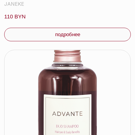
KEVIN.MURPHY
185 byn
подробнее