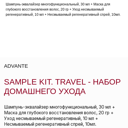
регенерирующие свойства.
Шампунь-эквалайзер многофункциональный, 30 мл + Маска для
глубокого восстановления волос, 20 гр + Уход несмываемый
3. Несмываемый регенеративный уход ADVANTE для
регенеративный, 10 мл + Несмываемый регенеративный спрей, 10мл.
восстановления и герметизации кутикулы. Особая
технология Duo Patent Technology позволяет
эффективно восстанавливать как кортекс волос, так и
кутикулу.
4. Несмываемый уход в форме спрея-миста для
восстановления внутреннего и внешнего слоя волос
благодаря биоактивным кератинам и керамидам.
Предупреждает повреждение волос от использования
горячих инструментов, облегчает укладку и
поддерживает красоту волос.
ВМЕСТЕ С ЭТИМ
ТОВАРОМ ПОКУПАЮТ