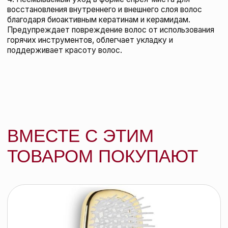
Шампунь-эквалайзер
многофункциональный
ADVANTE
133 BYN