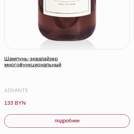
R+Co ЛЕТУЧИЙ ГОЛЛАНДЕЦ помада-
мусс для укладки, 166 мл
R+CO
190 byn
подробнее
контакты
каталог
Контактный телефон:
+375 (29) 307-87-01
акции
Email:
бренды
info@beautycolor.by
Адрес:
О нас
г. Минск, пр-т Победителей, д. 103,
пом. 17 (11 этаж)
оплата и доставка
блог