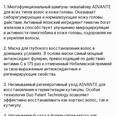
Щетка для волос Janeke Superbrush Limited
Edition Gold
JANEKE
110 BYN
подробнее