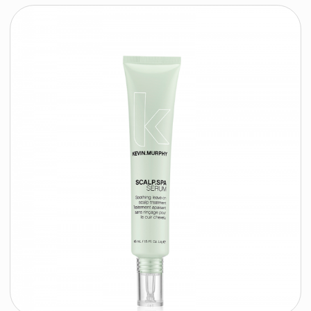
время работы:
Публичная оферта
Прием заказов: пн-пт
Политика конфиденциальности
10:00 — 20:00
Работа офиса: пн-пт
Партнеры
10:00 — 17:00
Соцсети:
Инстаграм
© 2026 ООО «БЬЮТИ КОЛОР» - профессиональная косметика.
УНП: 193285920
Юридический адрес: 220020, Республика Беларусь,
г. Минск, пр-т Победителей, д. 103, пом. 11 (11 этаж)
Свидетельство о регистрации выдано
Минским горисполкомом 24.07.2019
Интернет-магазин зарегистрирован
в Торговом реестре РБ
от 07.12.2020 №498014